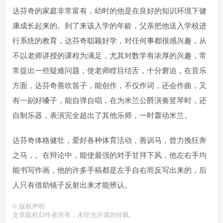
达芬奇的家庭非常富有，幼时的他是在良好的知识环境下健
康成长起来的。到了来该入学的年龄，父亲把他送入学校进
行系统的教育，达芬奇聪颖好学，对任何事都很感兴趣，从
不以老师讲授的课程为满足，尤其对数学有浓厚的兴趣，常
常提出一些疑难问题，使老师瞠目结舌，十分窘迫，在音乐
方面，达芬奇善吹笛子，能创作，不仅作词，还会作曲，又
有一副好嗓子，能自弹自唱，在为米兰公爵演奏竖琴时，还
自制乐器，表演完全超出了其他乐师，一时轰动米兰。
达芬奇体格健壮，爱好各种体育活动，善训马，曾力挽狂奔
之马，。在辩论中，能使最强的对手甘拜下风，他左右手均
能书写作画，他的许多手稿都是左手自右而反写出来的，后
人只有借助镜子反射出来才能辨认。
©
版权声明
文章版权归作者所有，未经允许请勿转载。