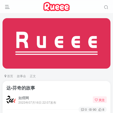
首页
故事会
正文
达•芬奇的故事
如熠网
关注
2023年07月16日 22:07发布
0
90
8