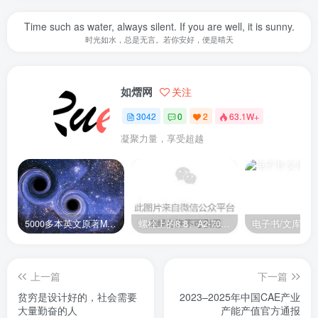
Time such as water, always silent. If you are well, it is sunny.
时光如水，总是无言。若你安好，便是晴天
如熠网
关注
3042
0
2
63.1W+
凝聚力量，享受超越
5000多本英文原著MOBI+AZW3格式电子书百度云网盘打包下载
螺栓上的8.8、A2-70是什么意思？
电子书/文库
上一篇
下一篇
贫穷是设计好的，社会需要
2023–2025年中国CAE产业
大量勤奋的人
产能产值官方通报