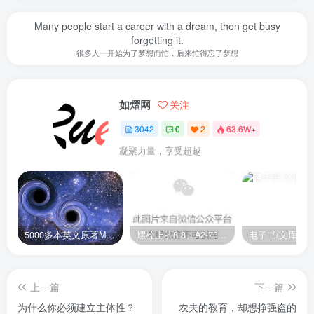
Many people start a career with a dream, then get busy
forgetting it.
很多人一开始为了梦想而忙，后来忙得忘了梦想
如熠网
关注
3042
0
2
63.6W+
凝聚力量，享受超越
5000多本英文原著MOBI+AZW3格式电子书百度云网盘打包下载
螺栓上的8.8、A2-70是什么意思？
电子书/文库
上一篇
下一篇
为什么你必须建立主体性？
农夫的教育，却想挣强盗的