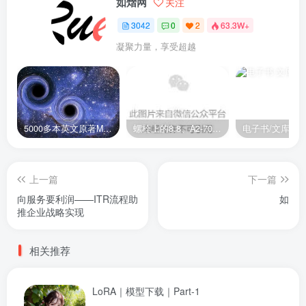
如熠网
关注
3042
0
2
63.3W+
凝聚力量，享受超越
5000多本英文原著MOBI+AZW3格式电子书百度云网盘打包下载
螺栓上的8.8、A2-70是什么意思？
电子书/文库
上一篇
下一篇
向服务要利润——ITR流程助
如
推企业战略实现
相关推荐
LoRA｜模型下载｜Part-1