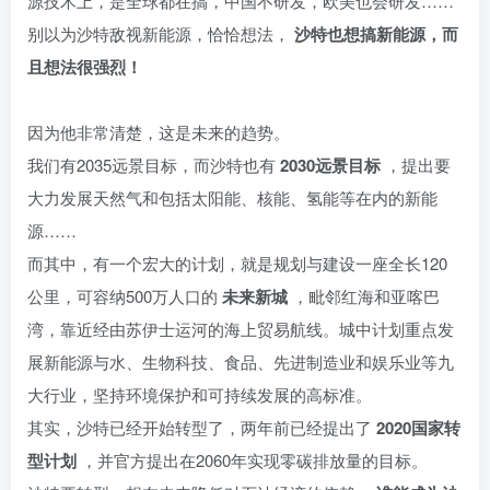
源技术上，是全球都在搞，中国不研发，欧美也会研发……
别以为沙特敌视新能源，恰恰想法，
沙特也想搞新能源，而
且想法很强烈！
因为他非常清楚，这是未来的趋势。
我们有2035远景目标，而沙特也有
2030远景目标
，提出要
大力发展天然气和包括太阳能、核能、氢能等在内的新能
源……
而其中，有一个宏大的计划，就是规划与建设一座全长120
公里，可容纳500万人口的
未来新城
，毗邻红海和亚喀巴
湾，靠近经由苏伊士运河的海上贸易航线。城中计划重点发
展新能源与水、生物科技、食品、先进制造业和娱乐业等九
大行业，坚持环境保护和可持续发展的高标准。
其实，沙特已经开始转型了，两年前已经提出了
2020国家转
型计划
，并官方提出在2060年实现零碳排放量的目标。