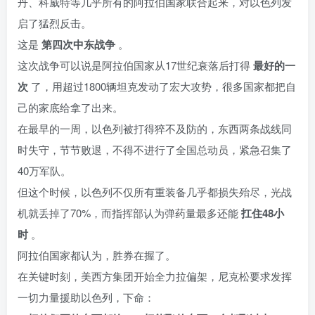
丹、科威特等几乎所有的阿拉伯国家联合起来，对以色列发
启了猛烈反击。
这是
第四次中东战争
。
这次战争可以说是阿拉伯国家从17世纪衰落后打得
最好的一
次
了，用超过1800辆坦克发动了宏大攻势，很多国家都把自
己的家底给拿了出来。
在最早的一周，以色列被打得猝不及防的，东西两条战线同
时失守，节节败退，不得不进行了全国总动员，紧急召集了
40万军队。
但这个时候，以色列不仅所有重装备几乎都损失殆尽，光战
机就丢掉了70%，而指挥部认为弹药量最多还能
扛住48小
时
。
阿拉伯国家都认为，胜券在握了。
在关键时刻，美西方集团开始全力拉偏架，尼克松要求发挥
一切力量援助以色列，下命：