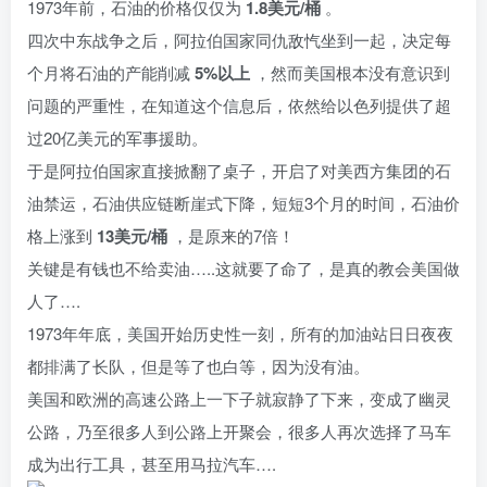
1973年前，石油的价格仅仅为
1.8美元/桶
。
四次中东战争之后，阿拉伯国家同仇敌忾坐到一起，决定每
个月将石油的产能削减
5%以上
，然而美国根本没有意识到
问题的严重性，在知道这个信息后，依然给以色列提供了超
过20亿美元的军事援助。
于是阿拉伯国家直接掀翻了桌子，开启了对美西方集团的石
油禁运，石油供应链断崖式下降，短短3个月的时间，石油价
格上涨到
13美元/桶
，是原来的7倍！
关键是有钱也不给卖油…..这就要了命了，是真的教会美国做
人了….
1973年年底，美国开始历史性一刻，所有的加油站日日夜夜
都排满了长队，但是等了也白等，因为没有油。
美国和欧洲的高速公路上一下子就寂静了下来，变成了幽灵
公路，乃至很多人到公路上开聚会，很多人再次选择了马车
成为出行工具，甚至用马拉汽车….