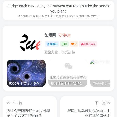
Judge each day not by the harvest you reap but by the seeds
you plant.
不要问自己收获了多少果实，而是要问自己今天播种了多少种子
如熠网
关注
3042
0
2
63.6W+
凝聚力量，享受超越
5000多本英文原著MOBI+AZW3格式电子书百度云网盘打包下载
螺栓上的8.8、A2-70是什么意思？
电子书/文库
上一篇
下一篇
为什么中国古代王朝，都逃
深度 | 从苏联到俄罗斯，工
脱不了300年的宿命？
业神话的陨落！