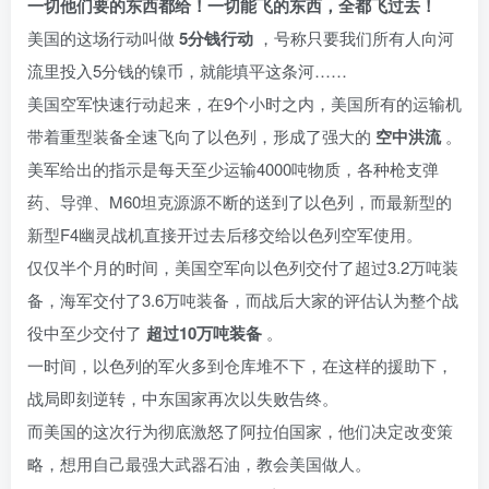
一切他们要的东西都给！一切能飞的东西，全都飞过去！
美国的这场行动叫做
5分钱行动
，号称只要我们所有人向河
流里投入5分钱的镍币，就能填平这条河……
美国空军快速行动起来，在9个小时之内，美国所有的运输机
带着重型装备全速飞向了以色列，形成了强大的
空中洪流
。
美军给出的指示是每天至少运输4000吨物质，各种枪支弹
药、导弹、M60坦克源源不断的送到了以色列，而最新型的
新型F4幽灵战机直接开过去后移交给以色列空军使用。
仅仅半个月的时间，美国空军向以色列交付了超过3.2万吨装
备，海军交付了3.6万吨装备，而战后大家的评估认为整个战
役中至少交付了
超过10万吨装备
。
一时间，以色列的军火多到仓库堆不下，在这样的援助下，
战局即刻逆转，中东国家再次以失败告终。
而美国的这次行为彻底激怒了阿拉伯国家，他们决定改变策
略，想用自己最强大武器石油，教会美国做人。