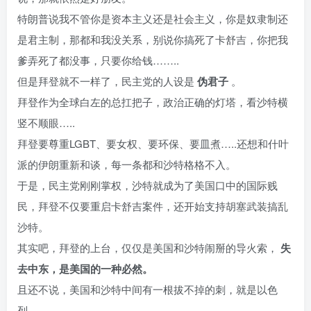
特朗普说我不管你是资本主义还是社会主义，你是奴隶制还
是君主制，那都和我没关系，别说你搞死了卡舒吉，你把我
爹弄死了都没事，只要你给钱……..
但是拜登就不一样了，民主党的人设是
伪君子
。
拜登作为全球白左的总扛把子，政治正确的灯塔，看沙特横
竖不顺眼…..
拜登要尊重LGBT、要女权、要环保、要皿煮…..还想和什叶
派的伊朗重新和谈，每一条都和沙特格格不入。
于是，民主党刚刚掌权，沙特就成为了美国口中的国际贱
民，拜登不仅要重启卡舒吉案件，还开始支持胡塞武装搞乱
沙特。
其实吧，拜登的上台，仅仅是美国和沙特闹掰的导火索，
失
去中东，是美国的一种必然。
且还不说，美国和沙特中间有一根拔不掉的刺，就是以色
列。