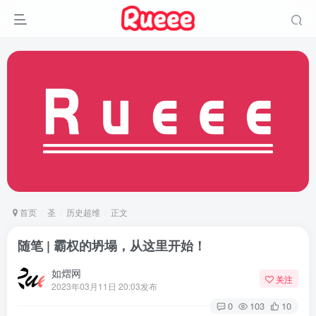
首页
圣
历史超维
正文
随笔 | 霸权的坍塌，从这里开始！
如熠网
关注
2023年03月11日 20:03发布
0
103
10