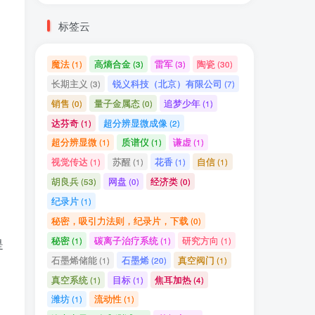
标签云
魔法
高熵合金
雷军
陶瓷
(1)
(3)
(3)
(30)
长期主义
锐义科技（北京）有限公司
(3)
(7)
销售
量子金属态
追梦少年
(0)
(0)
(1)
达芬奇
超分辨显微成像
(1)
(2)
超分辨显微
质谱仪
谦虚
(1)
(1)
(1)
视觉传达
苏醒
花香
自信
(1)
(1)
(1)
(1)
胡良兵
网盘
经济类
(53)
(0)
(0)
纪录片
(1)
秘密，吸引力法则，纪录片，下载
(0)
秘密
碳离子治疗系统
研究方向
(1)
(1)
(1)
是
石墨烯储能
石墨烯
真空阀门
(1)
(20)
(1)
真空系统
目标
焦耳加热
(1)
(1)
(4)
潍坊
流动性
(1)
(1)