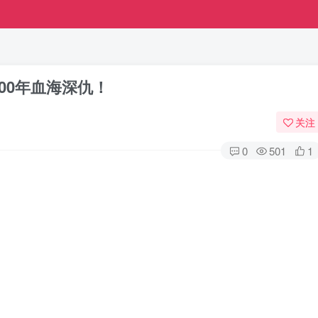
000年血海深仇！
关注
0
501
1