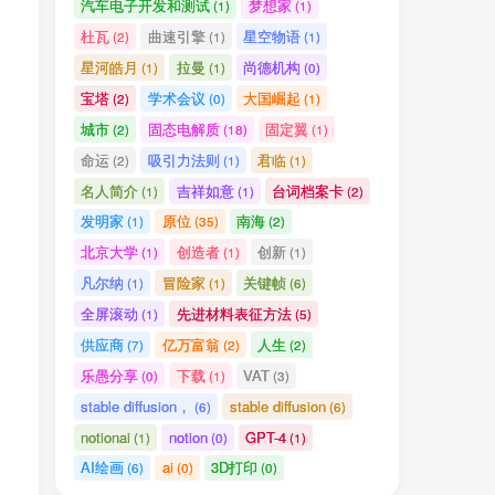
汽车电子开发和测试
梦想家
(1)
(1)
杜瓦
曲速引擎
星空物语
(2)
(1)
(1)
星河皓月
拉曼
尚德机构
(1)
(1)
(0)
宝塔
学术会议
大国崛起
(2)
(0)
(1)
城市
固态电解质
固定翼
(2)
(18)
(1)
命运
吸引力法则
君临
(2)
(1)
(1)
名人简介
吉祥如意
台词档案卡
(1)
(1)
(2)
发明家
原位
南海
(1)
(35)
(2)
北京大学
创造者
创新
(1)
(1)
(1)
凡尔纳
冒险家
关键帧
(1)
(1)
(6)
全屏滚动
先进材料表征方法
(1)
(5)
。
供应商
亿万富翁
人生
(7)
(2)
(2)
乐愚分享
下载
VAT
(0)
(1)
(3)
stable diffusion，
stable diffusion
(6)
(6)
notionai
notion
GPT-4
(1)
(0)
(1)
AI绘画
ai
3D打印
(6)
(0)
(0)