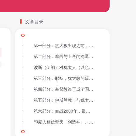
文章目录
第一部分：犹太教出现之前，地球是一个完全宗教与信仰自由的星球；
第二部分：摩西与上帝的沟通，犹太教确定，犹太人的悲惨故事开始了；
波斯（伊朗）对犹太人（以色列）恩重如山！
第三部分：耶稣，犹太教的叛徒！
第四部分：基督教终于成了国教，开始把犹太人往死里整。
第五部分：伊斯兰教，与犹太教同宗同源，一个祖先，都是亚伯拉罕的后人……
第六部分：血战2000年，最后鹿死谁手？
印度人相信梵天「创造神」、湿婆「破坏之神」、毗湿奴「变化之神」…..