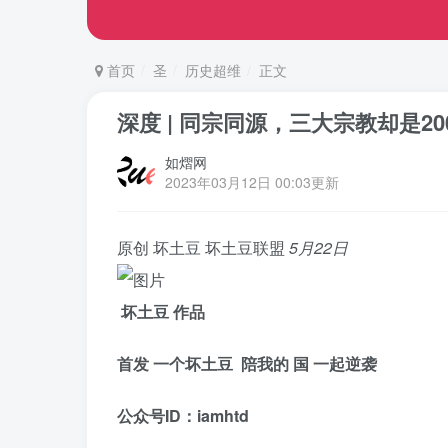
首页
圣
历史超维
正文
深度 | 同宗同源，三大宗教却是2
如熠网
2023年03月12日 00:03更新
原创
坏土豆
坏土豆联盟
5月22日
坏土豆 作品
首发 一个坏土豆 陪我的
国
一起逆袭
公众号ID：iamhtd