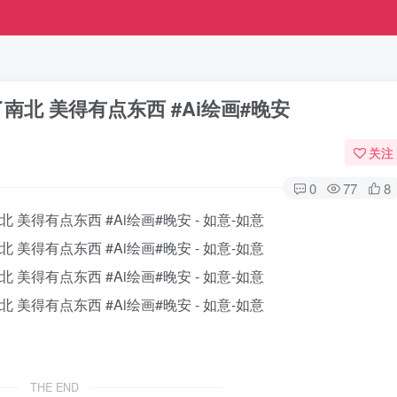
北 美得有点东西 #Ai绘画#晚安
关注
0
77
8
THE END