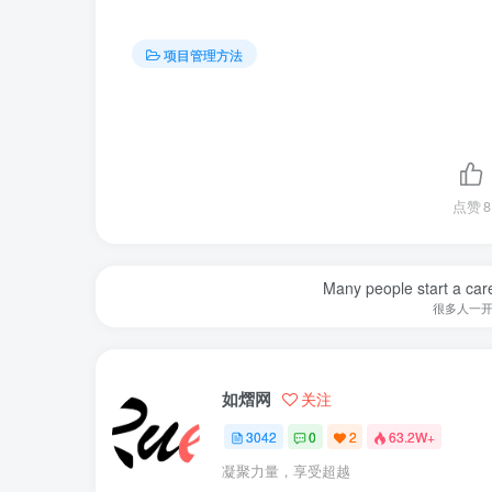
项目管理方法
点赞
8
Many people start a care
很多人一
如熠网
关注
3042
0
2
63.2W+
凝聚力量，享受超越