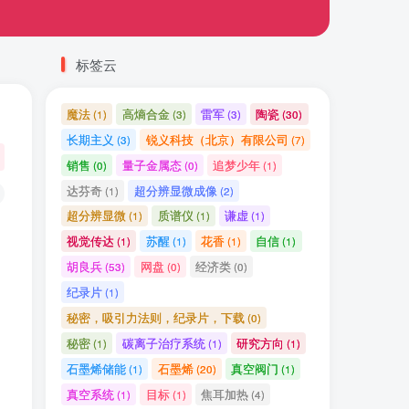
标签云
魔法
高熵合金
雷军
陶瓷
(1)
(3)
(3)
(30)
长期主义
锐义科技（北京）有限公司
(3)
(7)
销售
量子金属态
追梦少年
(0)
(0)
(1)
达芬奇
超分辨显微成像
(1)
(2)
超分辨显微
质谱仪
谦虚
(1)
(1)
(1)
视觉传达
苏醒
花香
自信
(1)
(1)
(1)
(1)
胡良兵
网盘
经济类
(53)
(0)
(0)
纪录片
(1)
秘密，吸引力法则，纪录片，下载
(0)
秘密
碳离子治疗系统
研究方向
(1)
(1)
(1)
石墨烯储能
石墨烯
真空阀门
(1)
(20)
(1)
真空系统
目标
焦耳加热
(1)
(1)
(4)