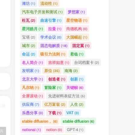
潍坊
流动性
(1)
(1)
汽车电子开发和测试
梦想家
(1)
(1)
杜瓦
曲速引擎
星空物语
(2)
(1)
(1)
星河皓月
拉曼
尚德机构
(1)
(1)
(0)
宝塔
学术会议
大国崛起
(2)
(0)
(1)
城市
固态电解质
固定翼
(2)
(18)
(1)
命运
吸引力法则
君临
(2)
(1)
(1)
名人简介
吉祥如意
台词档案卡
(1)
(1)
(2)
发明家
原位
南海
(1)
(35)
(2)
北京大学
创造者
创新
(1)
(1)
(1)
凡尔纳
冒险家
关键帧
(1)
(1)
(6)
全屏滚动
先进材料表征方法
(1)
(5)
供应商
亿万富翁
人生
(7)
(2)
(2)
乐愚分享
下载
VAT
(0)
(1)
(3)
stable diffusion，
stable diffusion
(6)
(6)
notionai
notion
GPT-4
(1)
(0)
(1)
文库
百度百科——数量级
原子力显微镜