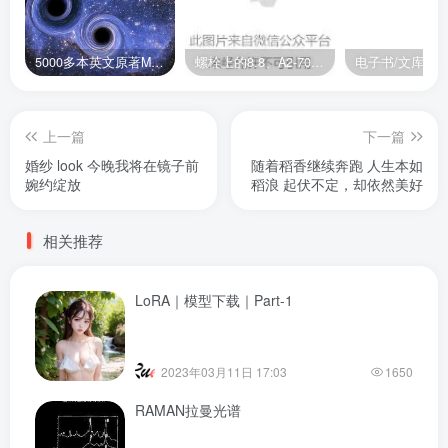
5000多本英文原著MOBI+AZW3格式电子书百度云网盘打包下载
螺栓上的8.8、A2-70是什么意思？
电子书/文库
上一篇
下一篇
婚纱 look 今晚我将在镜子前
随着稻香继续奔跑 人生本如
婉约绽放
稻浪 起伏不定，却依然美好
相关推荐
LoRA｜模型下载｜Part-1
2023年03月11日 17:03
1650
RAMAN拉曼光谱