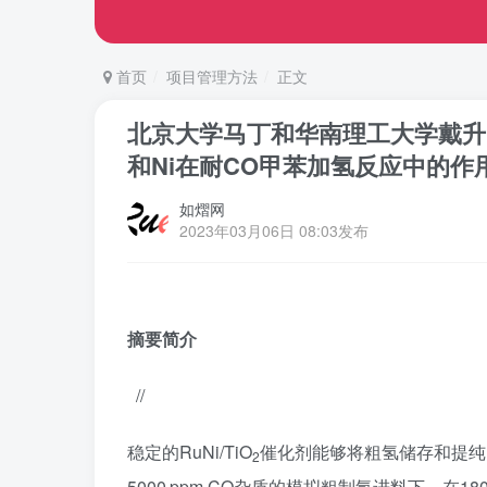
首页
项目管理方法
正文
北京大学马丁和华南理工大学戴升，Na
和Ni在耐CO甲苯加氢反应中的作
如熠网
2023年03月06日 08:03发布
摘要简介
//
稳定的RuNi/TiO
催化剂能够将粗氢储存和提纯的
2
5000 ppm CO杂质的模拟粗制氢进料下，在