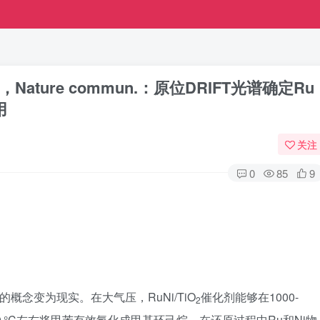
ture commun.：原位DRIFT光谱确定Ru
用
关注
0
85
9
概念变为现实。在大气压，RuNi/TiO
催化剂能够在1000-
2
180 °C左右将甲苯有效氢化成甲基环己烷。在还原过程中Ru和Ni物