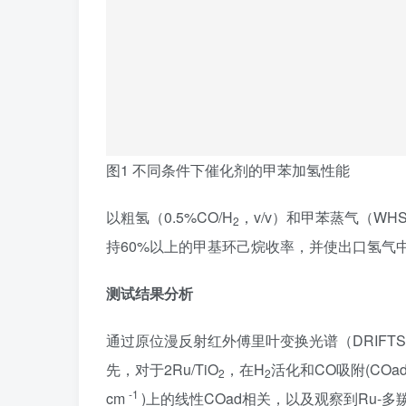
图1 不同条件下催化剂的甲苯加氢性能
以粗氢（0.5%CO/H
，v/v）和甲苯蒸气（WHSV 
2
持60%以上的甲基环己烷收率，并使出口氢气中C
测试结果分析
通过原位漫反射红外傅里叶变换光谱（DRIFT
先，对于2Ru/TiO
，在H
活化和CO吸附(COa
2
2
-1
cm
)上的线性COad相关，以及观察到Ru-多羰基