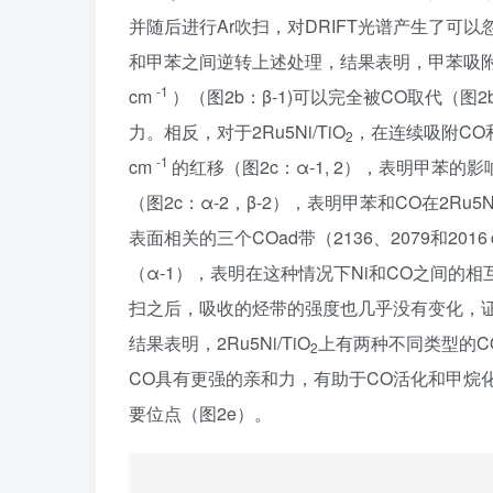
并随后进行Ar吹扫，对DRIFT光谱产生了可以忽
和甲苯之间逆转上述处理，结果表明，甲苯吸附后的
-1
cm
）（图2b：β-1)可以完全被CO取代（图2b
力。相反，对于2Ru5Ni/TiO
，在连续吸附CO和甲
2
-1
cm
的红移（图2c：α-1, 2），表明甲苯
（图2c：α-2，β-2），表明甲苯和CO在2Ru5Ni
表面相关的三个COad带（2136、2079和2016 
（α-1），表明在这种情况下Ni和CO之间的相互
扫之后，吸收的烃带的强度也几乎没有变化，证实C
结果表明，2Ru5Ni/TiO
上有两种不同类型的C
2
CO具有更强的亲和力，有助于CO活化和甲烷
要位点（图2e）。