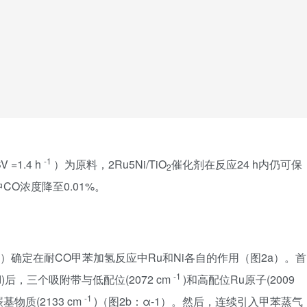
-1
=1.4 h
）为原料，2Ru5Ni/TiO
催化剂在反应24 h内仍可保
2
O浓度降至0.01%。
S）确定在耐CO甲苯加氢反应中Ru和Ni各自的作用（图2a）。首
-1
d)后，三个吸附带与低配位(2072 cm
)和高配位Ru原子(2009
-1
物质(2133 cm
)（图2b：α-1）。然后，连续引入甲苯蒸气