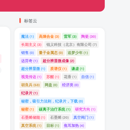
标签云
魔法
高熵合金
雷军
陶瓷
(1)
(3)
(3)
(30)
长期主义
锐义科技（北京）有限公司
(3)
(7)
销售
量子金属态
追梦少年
(0)
(0)
(1)
达芬奇
超分辨显微成像
(1)
(2)
超分辨显微
质谱仪
谦虚
(1)
(1)
(1)
视觉传达
苏醒
花香
自信
(1)
(1)
(1)
(1)
胡良兵
网盘
经济类
(53)
(0)
(0)
纪录片
(1)
秘密，吸引力法则，纪录片，下载
(0)
秘密
碳离子治疗系统
研究方向
(1)
(1)
(1)
石墨烯储能
石墨烯
真空阀门
(1)
(20)
(1)
真空系统
目标
焦耳加热
(1)
(1)
(4)