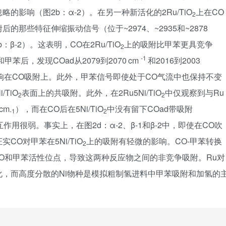
略的影响（图2b：α-2）。在另一种新活化的2Ru/TiO
上在CO
2
那些特征伸缩振动信号（位于~2974、~2935和~2878
：β-2）。这表明，CO在2Ru/TiO
上的吸附比甲苯更具竞争
2
-1
苯后，发现COad从2079到2070 cm
和2016到2003
的影响在CO吸附上。此外，甲苯信号即使处于CO气流中也保持不变
/TiO
表面上的共吸附。此外，在2Ru5Ni/TiO
中仅观察到与Ru
2
2
cm
），而在CO后在5Ni/TiO
中没有留下COad带吸附
-1
2
作用很弱。事实上，在图2d：α-2、β-1和β-2中，即使在CO吹
O对甲苯在5Ni/TiO
上的吸附有轻微的影响。CO-甲苯转换
2
O和甲苯活性位点，导致这两种反应物之间的非竞争吸附。Ru对
化，而高度分散的Ni物种是模拟粗制氢进料中甲苯吸附和加氢的