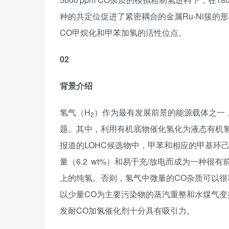
种的共定位促进了紧密耦合的金属Ru-Ni簇的
CO甲烷化和甲苯加氢的活性位点。
02
背景介绍
氢气（H
）作为最有发展前景的能源载体之一
2
题。其中，利用有机底物催化氢化为液态有机氢
报道的LOHC候选物中，甲苯和相应的甲基环
量（6.2 wt%）和易于充/放电而成为一种很
上的纯氢。否则，氢气中微量的CO杂质可以
以少量CO为主要污染物的蒸汽重整和水煤气
发耐CO加氢催化剂十分具有吸引力。