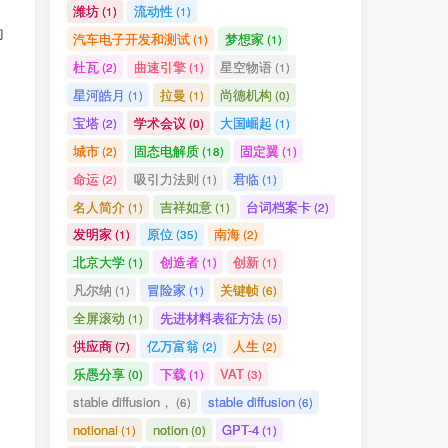
潍坊
流动性
(1)
(1)
为
汽车电子开发和测试
梦想家
(1)
(1)
杜瓦
曲速引擎
星空物语
(2)
(1)
(1)
星河皓月
拉曼
尚德机构
(1)
(1)
(0)
宝塔
学术会议
大国崛起
(2)
(0)
(1)
城市
固态电解质
固定翼
(2)
(18)
(1)
命运
吸引力法则
君临
(2)
(1)
(1)
名人简介
吉祥如意
台词档案卡
(1)
(1)
(2)
发明家
原位
南海
(1)
(35)
(2)
已
北京大学
创造者
创新
(1)
(1)
(1)
凡尔纳
冒险家
关键帧
(1)
(1)
(6)
全屏滚动
先进材料表征方法
(1)
(5)
供应商
亿万富翁
人生
(7)
(2)
(2)
乐愚分享
下载
VAT
(0)
(1)
(3)
stable diffusion，
stable diffusion
(6)
(6)
notionai
notion
GPT-4
(1)
(0)
(1)