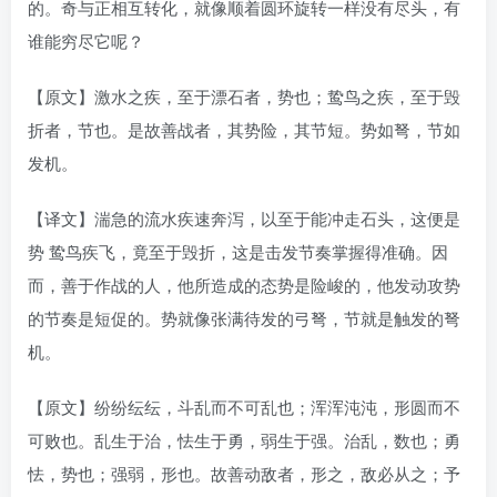
的。奇与正相互转化，就像顺着圆环旋转一样没有尽头，有
谁能穷尽它呢？
【原文】激水之疾，至于漂石者，势也；鸷鸟之疾，至于毁
折者，节也。是故善战者，其势险，其节短。势如弩，节如
发机。
【译文】湍急的流水疾速奔泻，以至于能冲走石头，这便是
势 鸷鸟疾飞，竟至于毁折，这是击发节奏掌握得准确。因
而，善于作战的人，他所造成的态势是险峻的，他发动攻势
的节奏是短促的。势就像张满待发的弓弩，节就是触发的弩
机。
【原文】纷纷纭纭，斗乱而不可乱也；浑浑沌沌，形圆而不
可败也。乱生于治，怯生于勇，弱生于强。治乱，数也；勇
怯，势也；强弱，形也。故善动敌者，形之，敌必从之；予