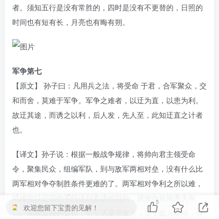
者。须知五行是没有常胜的，四时是没有不更替的，日照的
时间也有短有长，月亮也有晦有朔。
军争第七
【原文】 孙子曰：凡用兵之法，将受命 于君，合军聚众，交
和而舍，莫难于军争。军争之难者，以迂为直，以患为利。
故迂其途，而诱之以利，后人发，先人至，此知迂直之计者
也。
【译文】孙子说：根据一般战争规律，将帅向君主领受命
令，聚集民众，组编军队，到与敌军两相对垒，没有什么比
两军相对争夺制胜条件更难的了。两军相对争利之所以难，
就难在以迂回的手段达到直捷的目的，就难在化祸患为有
5
欢迎您留下宝贵的见解！
利。采取迂回的途径，但引诱凝滞敌人，后于敌人发动，却