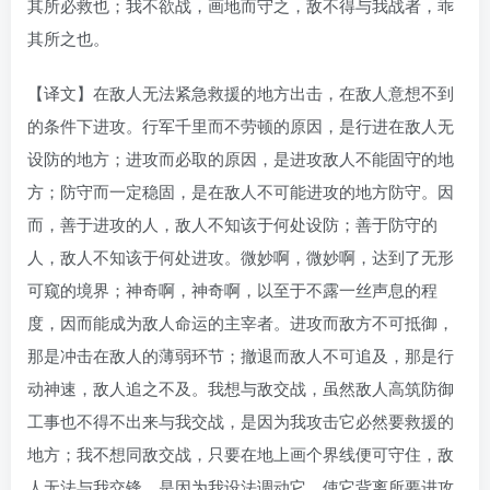
其所必救也；我不欲战，画地而守之，敌不得与我战者，乖
其所之也。
【译文】在敌人无法紧急救援的地方出击，在敌人意想不到
的条件下进攻。行军千里而不劳顿的原因，是行进在敌人无
设防的地方；进攻而必取的原因，是进攻敌人不能固守的地
方；防守而一定稳固，是在敌人不可能进攻的地方防守。因
而，善于进攻的人，敌人不知该于何处设防；善于防守的
人，敌人不知该于何处进攻。微妙啊，微妙啊，达到了无形
可窥的境界；神奇啊，神奇啊，以至于不露一丝声息的程
度，因而能成为敌人命运的主宰者。进攻而敌方不可抵御，
那是冲击在敌人的薄弱环节；撤退而敌人不可追及，那是行
动神速，敌人追之不及。我想与敌交战，虽然敌人高筑防御
工事也不得不出来与我交战，是因为我攻击它必然要救援的
地方；我不想同敌交战，只要在地上画个界线便可守住，敌
人无法与我交锋，是因为我设法调动它，使它背离所要进攻