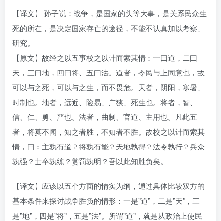
【译文】 孙子说：战争，是国家的头等大事，是关系民众生
死的所在，是决定国家存亡的途径，不能不认真加以考察、
研究。
【原文】故经之以五事校之以计而索其情：一曰道，二曰
天，三曰地，四曰将、五曰法。道者，令民与上同意也，故
可以与之死，可以与之生，而不畏危。天者，阴阳，寒暑、
时制也。地者，远近、险易、广狭、死生也。将者，智、
信、仁、勇、严也。法者，曲制、官道、主用也。凡此五
者，将莫不闻，知之者胜，不知者不胜。故校之以计而索其
情，曰：主孰有道？将孰有能？天地孰得？法令孰行？兵众
孰强？士卒孰练？赏罚孰明？吾以此知胜负矣。
【译文】应该以五个方面的情实为纲，通过具体比较双方的
基本条件来探讨战争胜负的情形：一是”道”，二是”天”，三
是”地”，四是”将”，五是”法”。所谓”道”，就是从政治上使民