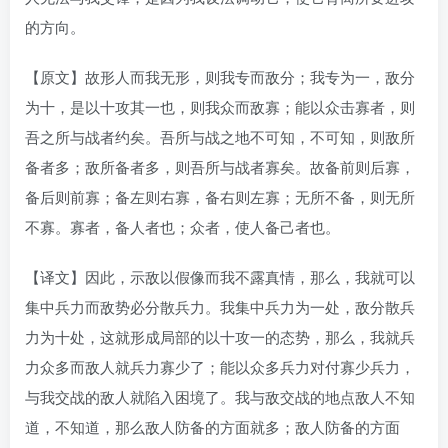
的方向。
【原文】故形人而我无形，则我专而敌分；我专为一，敌分
为十，是以十攻其一也，则我众而敌寡；能以众击寡者，则
吾之所与战者约矣。吾所与战之地不可知，不可知，则敌所
备者多；敌所备者多，则吾所与战者寡矣。故备前则后寡，
备后则前寡；备左则右寡，备右则左寡；无所不备，则无所
不寡。寡者，备人者也；众者，使人备己者也。
【译文】因此，示敌以假像而我不露真情，那么，我就可以
集中兵力而敌势必分散兵力。我集中兵力为一处，敌分散兵
力为十处，这就形成局部的以十攻一的态势，那么，我就兵
力众多而敌人就兵力寡少了；能以众多兵力对付寡少兵力，
与我交战的敌人就陷入困境了。我与敌交战的地点敌人不知
道，不知道，那么敌人防备的方面就多；敌人防备的方面