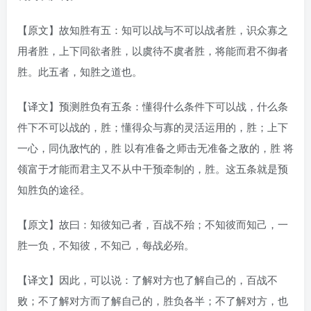
【原文】故知胜有五：知可以战与不可以战者胜，识众寡之
用者胜，上下同欲者胜，以虞待不虞者胜，将能而君不御者
胜。此五者，知胜之道也。
【译文】预测胜负有五条：懂得什么条件下可以战，什么条
件下不可以战的，胜；懂得众与寡的灵活运用的，胜；上下
一心，同仇敌忾的，胜 以有准备之师击无准备之敌的，胜 将
领富于才能而君主又不从中干预牵制的，胜。这五条就是预
知胜负的途径。
【原文】故曰：知彼知己者，百战不殆；不知彼而知己，一
胜一负，不知彼，不知己，每战必殆。
【译文】因此，可以说：了解对方也了解自己的，百战不
败；不了解对方而了解自己的，胜负各半；不了解对方，也