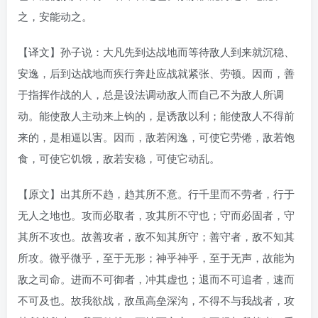
之，安能动之。
【译文】孙子说：大凡先到达战地而等待敌人到来就沉稳、
安逸，后到达战地而疾行奔赴应战就紧张、劳顿。因而，善
于指挥作战的人，总是设法调动敌人而自己不为敌人所调
动。能使敌人主动来上钩的，是诱敌以利；能使敌人不得前
来的，是相逼以害。因而，敌若闲逸，可使它劳倦，敌若饱
食，可使它饥饿，敌若安稳，可使它动乱。
【原文】出其所不趋，趋其所不意。行千里而不劳者，行于
无人之地也。攻而必取者，攻其所不守也；守而必固者，守
其所不攻也。故善攻者，敌不知其所守；善守者，敌不知其
所攻。微乎微乎，至于无形；神乎神乎，至于无声，故能为
敌之司命。进而不可御者，冲其虚也；退而不可追者，速而
不可及也。故我欲战，敌虽高垒深沟，不得不与我战者，攻