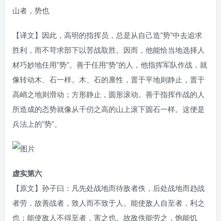
山者，势也
【译文】因此，高明的指挥员，总是从自己造”势”中去追求
胜利，而不苛求部下以苦战取胜。因而，他能恰当地选择人
材巧妙地任用”势”。善于任用”势”的人，他指挥军队作战，就
像转动木、石一样。木、石的禀性，置于平地则静止，置于
高峭之地则滑动；方形静止，圆形滚动。善于指挥作战的人
所造成的态势就像从千仞之高的山上滚下圆石一样。这便是
兵法上的”势”。
虚实第六
【原文】孙子曰：凡先处战地而待敌者佚，后处战地而趋战
者劳，故善战者，致人而不致于人。能使敌人自至者，利之
也；能使敌人不得至者，害之也。故敌佚能劳之，饱能饥