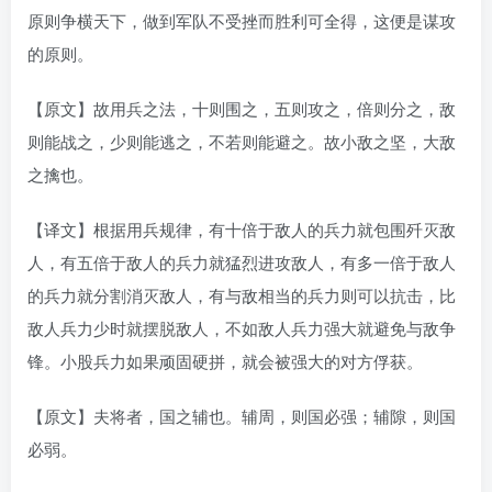
原则争横天下，做到军队不受挫而胜利可全得，这便是谋攻
的原则。
【原文】故用兵之法，十则围之，五则攻之，倍则分之，敌
则能战之，少则能逃之，不若则能避之。故小敌之坚，大敌
之擒也。
【译文】根据用兵规律，有十倍于敌人的兵力就包围歼灭敌
人，有五倍于敌人的兵力就猛烈进攻敌人，有多一倍于敌人
的兵力就分割消灭敌人，有与敌相当的兵力则可以抗击，比
敌人兵力少时就摆脱敌人，不如敌人兵力强大就避免与敌争
锋。小股兵力如果顽固硬拼，就会被强大的对方俘获。
【原文】夫将者，国之辅也。辅周，则国必强；辅隙，则国
必弱。