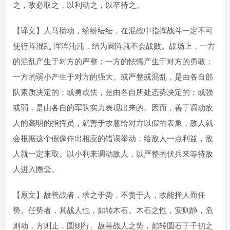
之，敌必取之，以利动之，以卒待之。
【译文】人马攒动，纷纷纭纭，在混战中指挥战斗一定不可
使行阵混乱 浑浑沌沌，结为圆阵就不会战败。战场上，一方
的混乱产生于对方的严整；一方的怯懦产生于对方的勇敢；
一方的弱小产生于对方的强大。或严整或混乱，是由各自部
队素质决定的；或勇或怯，是由各自所处态势决定的；或强
或弱，是由各自的军队实力表现出来的。因而，善于调动敌
人的高明的指挥员，就善于故意给对方以假的表象，敌人就
会根据这个假像作出相应的错误举动；给敌人一点利益，敌
人就一定来取。以小利来调动敌人，以严整的伏兵来等待敌
人进入圈套。
【原文】故善战者，求之于势，不责于人，故能择人而任
势。任势者，其战人也，如转木石。木石之性，安则静，危
则动，方则止，圆则行。故善战人之势，如转圆石于千仞之