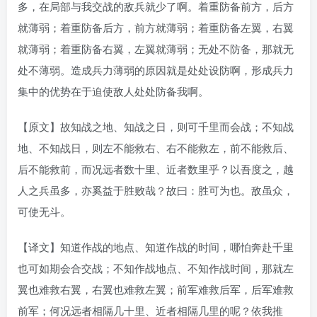
多，在局部与我交战的敌兵就少了啊。着重防备前方，后方
就薄弱；着重防备后方，前方就薄弱；着重防备左翼，右翼
就薄弱；着重防备右翼，左翼就薄弱；无处不防备，那就无
处不薄弱。造成兵力薄弱的原因就是处处设防啊，形成兵力
集中的优势在于迫使敌人处处防备我啊。
【原文】故知战之地、知战之日，则可千里而会战；不知战
地、不知战日，则左不能救右、右不能救左，前不能救后、
后不能救前，而况远者数十里、近者数里乎？以吾度之，越
人之兵虽多，亦奚益于胜败哉？故曰：胜可为也。敌虽众，
可使无斗。
【译文】知道作战的地点、知道作战的时间，哪怕奔赴千里
也可如期会合交战；不知作战地点、不知作战时间，那就左
翼也难救右翼，右翼也难救左翼；前军难救后军，后军难救
前军；何况远者相隔几十里、近者相隔几里的呢？依我推