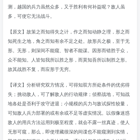
测，越国的兵力虽然众多，又于胜利有何补益呢？敌人虽
多，可使它无法战斗。
【原文】故策之而知得失之计，作之而知动静之理，形之而
知死生之地，角之而知有余不足之处。故形兵之极，至于无
形。无形，则深间不能窥、智者不能谋。因形而错胜于众，
众不能知。人皆知我所以胜之形，而莫知吾所以制胜之形。
故其战胜不复，而应形于无穷。
【译文】分析研究双方情况，可得知双方所处条件的优劣得
失；挑动敌人，可了解敌人的行动规律；侦察战地，可知战
地各处是否利于攻守进退；小规模的兵力与敌试探性较量，
可知敌人兵力部署的或有余或不足等虚实情况。以假像迷惑
敌人的用兵方法运用到极至程度，就会不露一丝真迹，使人
无形可窥，那么，即使埋藏很深的间谍也不能窥测到实情，