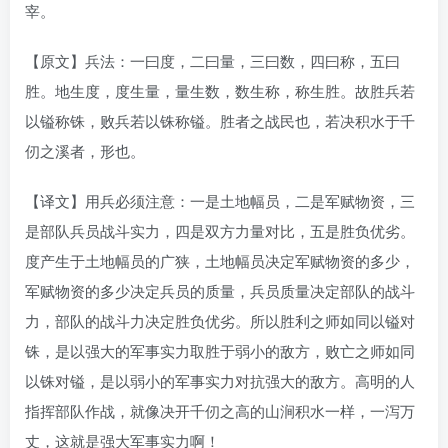
宰。
【原文】兵法：一曰度，二曰量，三曰数，四曰称，五曰
胜。地生度，度生量，量生数，数生称，称生胜。故胜兵若
以镒称铢，败兵若以铢称镒。胜者之战民也，若决积水于千
仞之溪者，形也。
【译文】用兵必须注意：一是土地幅员，二是军赋物资，三
是部队兵员战斗实力，四是双方力量对比，五是胜负优劣。
度产生于土地幅员的广狭，土地幅员决定军赋物资的多少，
军赋物资的多少决定兵员的质量，兵员质量决定部队的战斗
力，部队的战斗力决定胜负优劣。所以胜利之师如同以镒对
铢，是以强大的军事实力取胜于弱小的敌方，败亡之师如同
以铢对镒，是以弱小的军事实力对抗强大的敌方。高明的人
指挥部队作战，就像决开千仞之高的山涧积水一样，一泻万
丈，这就是强大军事实力啊！