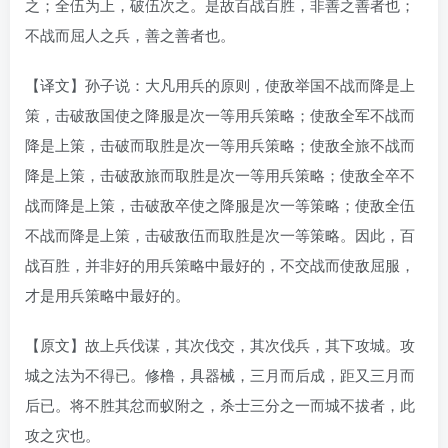
之；全伍为上，破伍次之。是故百战百胜，非善之善者也；
不战而屈人之兵，善之善者也。
【译文】孙子说：大凡用兵的原则，使敌举国不战而降是上
策，击破敌国使之降服是次一等用兵策略；使敌全军不战而
降是上策，击破而取胜是次一等用兵策略；使敌全旅不战而
降是上策，击破敌旅而取胜是次一等用兵策略；使敌全卒不
战而降是上策，击破敌卒使之降服是次一等策略；使敌全伍
不战而降是上策，击破敌伍而取胜是次一等策略。因此，百
战百胜，并非好的用兵策略中最好的，不交战而使敌屈服，
才是用兵策略中最好的。
【原文】故上兵伐谋，其次伐交，其次伐兵，其下攻城。攻
城之法为不得已。修橹，具器械，三月而后成，距又三月而
后已。将不胜其忿而蚁附之，杀士三分之一而城不拔者，此
攻之灾也。