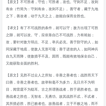
【原文】不可胜者，守也；可胜者，攻也。守则不足，攻则
有余（竹简为：守则有余，攻则不足）。善守者，藏于九地
之下，善攻者，动于九天之上，故能自保而全胜也。
【译文】有了不可战胜的条件，就可以守；敌方出现了可胜
之隙，就可以攻。守，应依靠自己不可战胜，力有裕如；
攻，要针对敌方弱点、不足，举兵必克。善于防守的人，如
同深藏于地底，使敌人无形可窥；善于进攻的人，如同神兵
自九天而降，使敌措手不及。因而，既能有效地保全自己，
又能获取全面的胜利。
【原文】见胜不过众人之所知，非善之善者也；战胜而天下
曰善，非善之善者也。故举秋毫不为多力，见日月不为明
目，闻雷霆不为聪耳。古之所谓善战者，胜于易胜者也。故
善战者之胜也，无智名，无勇功。故其战胜不忒，不忒者，
其所措必胜，胜已败者也。故善战者，立于不败之地，而不