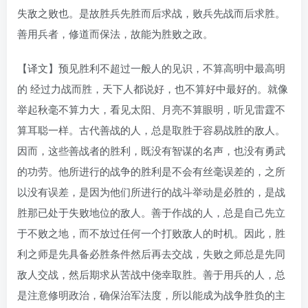
失敌之败也。是故胜兵先胜而后求战，败兵先战而后求胜。
善用兵者，修道而保法，故能为胜败之政。
【译文】预见胜利不超过一般人的见识，不算高明中最高明
的 经过力战而胜，天下人都说好，也不算好中最好的。就像
举起秋毫不算力大，看见太阳、月亮不算眼明，听见雷霆不
算耳聪一样。古代善战的人，总是取胜于容易战胜的敌人。
因而，这些善战者的胜利，既没有智谋的名声，也没有勇武
的功劳。他所进行的战争的胜利是不会有丝毫误差的，之所
以没有误差，是因为他们所进行的战斗举动是必胜的，是战
胜那已处于失败地位的敌人。善于作战的人，总是自己先立
于不败之地，而不放过任何一个打败敌人的时机。因此，胜
利之师是先具备必胜条件然后再去交战，失败之师总是先同
敌人交战，然后期求从苦战中侥幸取胜。善于用兵的人，总
是注意修明政治，确保治军法度，所以能成为战争胜负的主