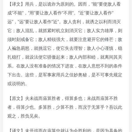
【译文】用兵，是以诡诈为原则的。因而，”能”要使敌人看
成”不能”，”用”要让敌人看作”不用”。”近”要让敌人看作”
远”，”远”要让敌人看作”近”。敌人贪利，就诱之以利而消灭
它；敌人混乱，就抓紧时机立刻消灭它；敌人实力雄厚，则
须时刻戒备它；敌人精锐强大，就要注意避开它的锋芒；敌
人褊急易怒，就挑逗它，使它失去理智；敌人小心谨慎，稳
扎稳打，就设法使它骄傲起来；敌人内部和睦，就离间其关
系。在敌人没有准备的情况下进攻，在敌人意想不到的条件
下出击。这些，是军事家用兵之佳妙奥秘，是不可事先规定
或说明的。
【原文】夫未战而庙算胜者，得算多也；未战而庙算不胜
者，得算少也。多算胜，少算不胜，而况于无算乎？吾以此
观之，胜负见矣。
【译文】未开战而在庙算中就认为会胜利的，是因为具备的