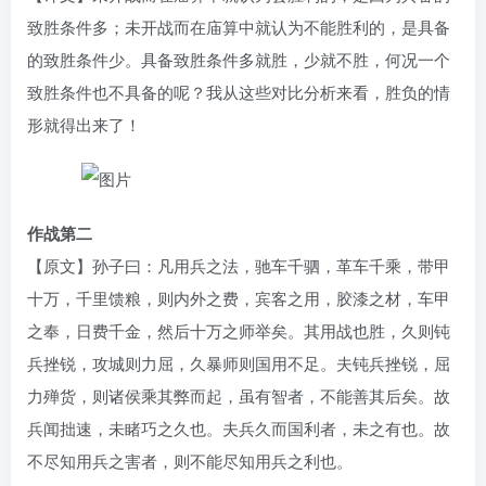
致胜条件多；未开战而在庙算中就认为不能胜利的，是具备
的致胜条件少。具备致胜条件多就胜，少就不胜，何况一个
致胜条件也不具备的呢？我从这些对比分析来看，胜负的情
形就得出来了！
作战第二
【原文】孙子曰：凡用兵之法，驰车千驷，革车千乘，带甲
十万，千里馈粮，则内外之费，宾客之用，胶漆之材，车甲
之奉，日费千金，然后十万之师举矣。其用战也胜，久则钝
兵挫锐，攻城则力屈，久暴师则国用不足。夫钝兵挫锐，屈
力殚货，则诸侯乘其弊而起，虽有智者，不能善其后矣。故
兵闻拙速，未睹巧之久也。夫兵久而国利者，未之有也。故
不尽知用兵之害者，则不能尽知用兵之利也。