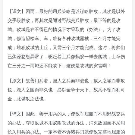
【译文】因而，最好的用兵策略是以谋略胜敌，其次是以外
交手段胜敌，再其次是通过野战交兵胜敌，最下等的是攻
城。攻城是在不得已的情况下才采取的（办法）。为了攻
城，修造望楼车、车，准备各种攻城器械，三个月才能完
成；堆积攻城的土丘，又需三个月才能完成。这时，将帅们
已焦躁忿怒异常了，驱赶着士兵像蚂蚁一样去爬城，士卒伤
亡三分之一而城还不能攻下，这便是攻城的灾害啊！
【原文】故善用兵者，屈人之兵而非战也，拔人之城而非攻
也，毁人之国而非久也，必以全争于天下。故兵不顿而利可
全，此谋攻之法也。
【译文】因此，善于用兵的人，使敌军屈服而不用野战交兵
的办法，夺取敌城不用蚁附攻城的办法，消灭敌国而不采用
长久用兵的办法。一定本着不诉诸兵刃就使敌完整地屈服的