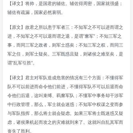
【译文】将帅，是国君的辅佐。辅佐得周密，国家就强盛；
辅佐有疏漏，国家必然衰弱。
【原文】故君之所以患于军者三：不知军之不可以进而谓之
进，不知军之不可以退而谓之退，是谓”縻军”；不知三军之
事，而同三军之政者，则军士惑矣；不知三军之权，而同三
军之任，则军士疑矣。三军既惑且疑，则诸侯之难至矣，是
谓”乱军引胜”。
【译文】君主对军队造成危害的情况有三个方面：不懂得军
队不可以前进而命令他们前进，不懂得军队不可以后退而命
令他们后退，这叫束缚、羁縻军队；不懂军中事务却干涉军
中行政管理，那么，军士就会迷惑；不知军中权谋之变而参
与军队指挥，那么将士就会疑虑。如果三军将士既迷惑又疑
虑，诸侯乘机起而攻之的灾难就到来了。这就叫自乱其军而
丧失了胜利。