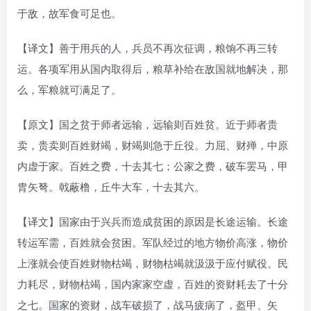
于敌，故军食可足也。
【译文】善于用兵的人，兵员不再次征调，粮饷不再三转
运。各项军用从国内取得后，粮草补给在敌国就地解决，那
么，军粮就可满足了。
【原文】国之贫于师者远输，远输则百姓贫。近于师者贵
卖，贵卖则百姓财竭，财竭则急于丘役。力屈、财殚，中原
内虚于家。百姓之费，十去其七；公家之费，破车罢马，甲
胄矢弩。戟蔽橹，丘牛大车，十去其六。
【译文】国家由于兴兵而造成贫困的原因是长途运输。长途
转运军需，百姓就会贫困。军队经过的地方物价高涨，物价
上涨就会使百姓财物枯竭，财物枯竭就汲汲于应付赋役。民
力耗尽，财物枯竭，国内家家空虚，百姓的资财耗去了十分
之七。国家的资财，战车破损了，战马疲病了，盔甲、矢