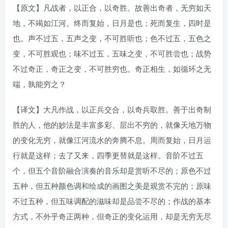
【原文】凡战者，以正合，以奇胜。故善出奇者，无穷如天
地，不竭如江河。终而复始，日月是也；死而复生，四时是
也。声不过五，五声之变，不可胜听也；色不过五，五色之
变，不可胜观也；味不过五，五味之变，不可胜尝也；战势
不过奇正，奇正之变，不可胜穷也。奇正相生，如循环之无
端，孰能穷之？
【译文】大凡作战，以正兵交合，以奇兵取胜。善于出奇制
胜的人，他的妙法是丰富多彩、层出不穷的，就像天地万物
的变化无穷，就像江河流水的奔腾不息。周而复始，日月运
行就是这样；去了又来，四季更替就是这样。音阶不过五
个，但五个音阶融合演奏的音乐却是赏听不尽的；原色不过
五种，但五种颜色调和绘成的画图之美是观赏不完的；原味
不过五种，但五味调配的滋味却是品尝不尽的；作战的基本
方式，不外乎奇正两种，但奇正的变化运用，却是无穷无尽