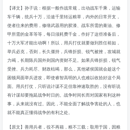
【译文】孙子说：根据一般作战常规，出动战车千乘，运输
车千辆，统兵十万，沿途千里转运粮草，内外的日常开支，
使者往来的费用，修缮武器用的胶漆、战车所需的膏油、修
甲所需的金革等等，每日须耗费千金，作好了这些准备后，
十万大军才能出动啊！所以，用兵打仗就要做到胜任裕如，
举兵必克，否则，长久僵持，兵锋折损、锐气被挫，攻城就
力竭，长期陈兵国外则国内资财不足。如果兵锋折损，锐气
受挫、兵力耗尽、财政枯竭，那么，其他诸侯国就会趁这个
困顿局面举兵进攻，即使睿智高明的人也难以收拾好这个局
面。用兵打仗，只听说计谋不足但靠神速取胜的，没有听说
有计谋却要拖延战争时日的。战争时间长而对国家有利这种
事，从来就没有过。因此，不能全面了解战争害处的人，也
就不能真正懂得战争的有利之处。
【原文】善用兵者，役不再籍，粮不三载；取用于国，因粮