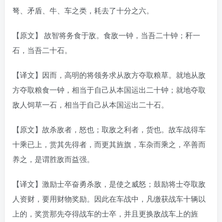
弩、矛盾、牛、车之类，耗去了十分之六。
【原文】 故智将务食于敌。食敌一钟，当吾二十钟；秆一
石，当吾二十石。
【译文】因而，高明的将领务求从敌方夺取粮草。就地从敌
方夺取粮食一钟，相当于自己从本国运出二十钟；就地夺取
敌人饲草一石，相当于自己从本国运出二十石。
【原文】故杀敌者，怒也；取敌之利者，货也。故车战得车
十乘已上，赏其先得者，而更其旌旗，车杂而乘之，卒善而
养之，是谓胜敌而益强。
【译文】激励士卒奋勇杀敌，是使之威怒；鼓励将士夺取敌
人资财，要用财物奖励。因此在车战中，凡缴获战车十辆以
上的，奖赏那先夺得战车的士卒，并且更换敌战车上的旌