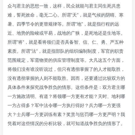
众与君主的思想一致，这样，民众就能与君主同生死共患
难，誓死效命，毫无二心。所谓”天”，就是气候的阴晴、寒
暑、四季节令的更替规律等。所谓”地”，就是指行程的远
近、地势的险峻或平易，战地的广狭，是死地还是生地等。
所谓”将”，就是看将领们是否具备智、信、仁、勇、严五种
素质。所谓”法”，就是指部队的组织编制制度，军官的职责
范围规定，军需物资的供应管理制度等。大凡这五个方面，
将领们没有谁没听说过，但只有透彻掌握了的人才能取胜，
没有透彻掌握的人则不能取胜。因而，还要通过比较双方的
具体条件来探究战争胜负的情形。这些条件是：双方君主哪
一方施政清明、有道？将领哪一方更有才能？天时、地利哪
一方占得多？军中法令哪一方执行得好？兵力哪一方更强
大？士兵哪一方更训练有素？奖赏与惩罚哪一方更严明？我
凭着对这些情况的分析比较，就可知道战争胜负的情形了。