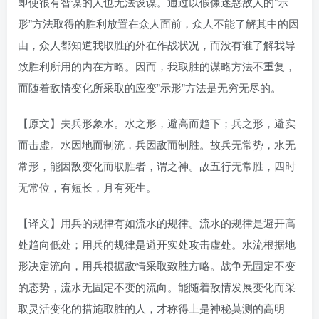
即使很有智谋的人也无法设谋。通过以假像迷惑敌人的”示
形”方法取得的胜利放置在众人面前，众人不能了解其中的因
由，众人都知道我取胜的外在作战状况，而没有谁了解我导
致胜利所用的内在方略。因而，我取胜的谋略方法不重复，
而随着敌情变化所采取的应变”示形”方法是无穷无尽的。
【原文】夫兵形象水。水之形，避高而趋下；兵之形，避实
而击虚。水因地而制流，兵因敌而制胜。故兵无常势，水无
常形，能因敌变化而取胜者，谓之神。故五行无常胜，四时
无常位，有短长，月有死生。
【译文】用兵的规律有如流水的规律。流水的规律是避开高
处趋向低处；用兵的规律是避开实处攻击虚处。水流根据地
形决定流向，用兵根据敌情采取致胜方略。战争无固定不变
的态势，流水无固定不变的流向。能随着敌情发展变化而采
取灵活变化的措施取胜的人，才称得上是神秘莫测的高明