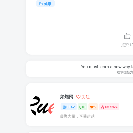
健康
点赞
1
You must learn a new way t
在掌握新
如熠网
关注
3042
0
2
63.5W+
凝聚力量，享受超越