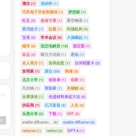
潍坊
流动性
(1)
(1)
汽车电子开发和测试
梦想家
(1)
(1)
杜瓦
曲速引擎
星空物语
(2)
(1)
(1)
星河皓月
拉曼
尚德机构
(1)
(1)
(0)
宝塔
学术会议
大国崛起
(2)
(0)
(1)
城市
固态电解质
固定翼
(2)
(18)
(1)
命运
吸引力法则
君临
(2)
(1)
(1)
名人简介
吉祥如意
台词档案卡
(1)
(1)
(2)
发明家
原位
南海
(1)
(35)
(2)
北京大学
创造者
创新
(1)
(1)
(1)
凡尔纳
冒险家
关键帧
(1)
(1)
(6)
全屏滚动
先进材料表征方法
(1)
(5)
供应商
亿万富翁
人生
(7)
(2)
(2)
乐愚分享
下载
VAT
(0)
(1)
(3)
文库
百度百科——数量级
原子力显微镜
stable diffusion，
stable diffusion
(6)
(6)
notionai
notion
GPT-4
(1)
(0)
(1)