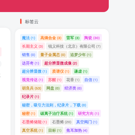
标签云
魔法
高熵合金
雷军
陶瓷
(1)
(3)
(3)
(30)
长期主义
锐义科技（北京）有限公司
(3)
(7)
销售
量子金属态
追梦少年
(0)
(0)
(1)
达芬奇
超分辨显微成像
(1)
(2)
超分辨显微
质谱仪
谦虚
(1)
(1)
(1)
激
视觉传达
苏醒
花香
自信
(1)
(1)
(1)
(1)
胡良兵
网盘
经济类
(53)
(0)
(0)
纪录片
(1)
秘密，吸引力法则，纪录片，下载
(0)
秘密
碳离子治疗系统
研究方向
(1)
(1)
(1)
石墨烯储能
石墨烯
真空阀门
(1)
(20)
(1)
真空系统
目标
焦耳加热
(1)
(1)
(4)