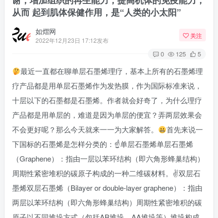
谢，增加组织的再生能力，提高机体的免疫能力，
从而 起到肌体保健作用，是“人类的小太阳”
如熠网
关注
2022年12月23日 17:12发布
0
125
5
最近一直都在聊单层石墨烯理疗，基本上所有的石墨烯理
疗产品都是用单层石墨烯作为发热膜，作为国际标准来说，
十层以下的石墨都是石墨烯。作者就会好奇了，为什么理疗
产品都是用单层的，难道是因为单层的便宜？弄两层效果会
不会更好呢？那么今天就来一一为大家解答。
首先来说一
下国标的石墨烯是怎样分类的：☝单层石墨烯单层石墨烯
（Graphene）：指由一层以苯环结构（即六角形蜂巢结构）
周期性紧密堆积的碳原子构成的一种二维碳材料。✌双层石
墨烯双层石墨烯（Bilayer or double-layer graphene）：指由
两层以苯环结构（即六角形蜂巢结构）周期性紧密堆积的碳
原子以不同堆垛方式（包括AB堆垛，AA堆垛等）堆垛构成