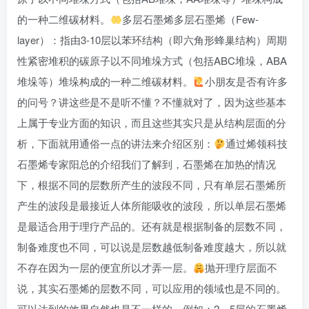
的一种二维碳材料。
多层石墨烯多层石墨烯（Few-
layer）：指由3-10层以苯环结构（即六角形蜂巢结构）周期
性紧密堆积的碳原子以不同堆垛方式（包括ABC堆垛，ABA
堆垛等）堆垛构成的一种二维碳材料。
小朋友是否有许多
的问号？讲这些是不是听不懂？不懂就对了，因为这些基本
上属于专业方面的知识，而且这些其实只是从结构层面的分
析，下面就用通俗一点的讲法来介绍区别：
通过烯领科技
石墨烯专家阳总的介绍我们了解到，石墨烯在加热的情况
下，根据不同的层数所产生的波段不同，只有单层石墨烯所
产生的波段是最接近人体所能吸收的波段，所以单层石墨烯
是最适合用于理疗产品的。还有就是根据制备的层数不同，
制备难度也不同，可以说是层数越低制备难度越大，所以就
不存在因为一层的便宜所以才弄一层。
抛开理疗层面不
说，其实石墨烯的层数不同，可以应用的领域也是不同的。
可以达到的效果自然也是不一样的。例如：2—5层的石墨烯