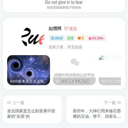
Do not give in to fear
别在恐惧面前低下你的头
如熠网
关注
3042
0
2
63.5W+
凝聚力量，享受超越
5000多本英文原著MOBI+AZW3格式电子书百度云网盘打包下载
螺栓上的8.8、A2-70是什么意思？
电子书/文库
上一篇
下一篇
发达国家是怎么割发展中国
那些年，大神们用来做石墨
家的“韭菜”的
烯的豆油、饼干、鸡骨头、
牛粪……