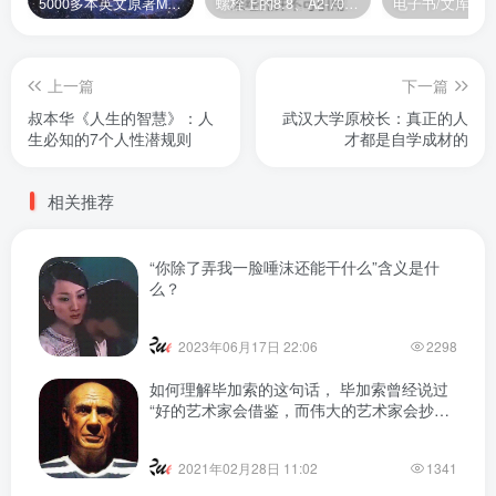
5000多本英文原著MOBI+AZW3格式电子书百度云网盘打包下载
螺栓上的8.8、A2-70是什么意思？
电子书/文库
上一篇
下一篇
叔本华《人生的智慧》：人
武汉大学原校长：真正的人
生必知的7个人性潜规则
才都是自学成材的
相关推荐
“你除了弄我一脸唾沫还能干什么”含义是什
么？
2023年06月17日 22:06
2298
如何理解毕加索的这句话， 毕加索曾经说过
“好的艺术家会借鉴，而伟大的艺术家会抄
袭。”
2021年02月28日 11:02
1341