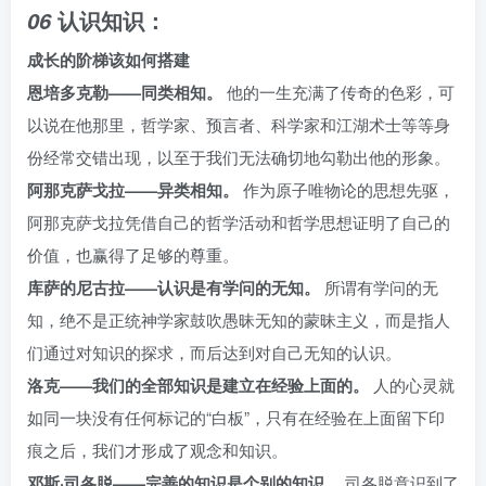
认识知识：
06
成长的阶梯该如何搭建
恩培多克勒——同类相知。
他的一生充满了传奇的色彩，可
以说在他那里，哲学家、预言者、科学家和江湖术士等等身
份经常交错出现，以至于我们无法确切地勾勒出他的形象。
阿那克萨戈拉——异类相知。
作为原子唯物论的思想先驱，
阿那克萨戈拉凭借自己的哲学活动和哲学思想证明了自己的
价值，也赢得了足够的尊重。
库萨的尼古拉——认识是有学问的无知。
所谓有学问的无
知，绝不是正统神学家鼓吹愚昧无知的蒙昧主义，而是指人
们通过对知识的探求，而后达到对自己无知的认识。
洛克——我们的全部知识是建立在经验上面的。
人的心灵就
如同一块没有任何标记的“白板”，只有在经验在上面留下印
痕之后，我们才形成了观念和知识。
邓斯·司各脱——完善的知识是个别的知识。
司各脱意识到了