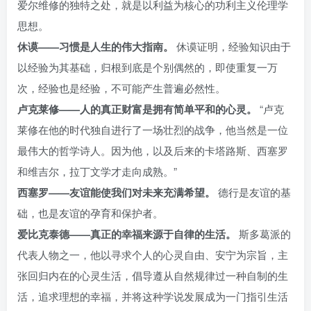
爱尔维修的独特之处，就是以利益为核心的功利主义伦理学
思想。
休谟——习惯是人生的伟大指南。
休谟证明，经验知识由于
以经验为其基础，归根到底是个别偶然的，即使重复一万
次，经验也是经验，不可能产生普遍必然性。
卢克莱修——人的真正财富是拥有简单平和的心灵。
“卢克
莱修在他的时代独自进行了一场壮烈的战争，他当然是一位
最伟大的哲学诗人。因为他，以及后来的卡塔路斯、西塞罗
和维吉尔，拉丁文学才走向成熟。”
西塞罗——友谊能使我们对未来充满希望。
德行是友谊的基
础，也是友谊的孕育和保护者。
爱比克泰德——真正的幸福来源于自律的生活。
斯多葛派的
代表人物之一，他以寻求个人的心灵自由、安宁为宗旨，主
张回归内在的心灵生活，倡导遵从自然规律过一种自制的生
活，追求理想的幸福，并将这种学说发展成为一门指引生活