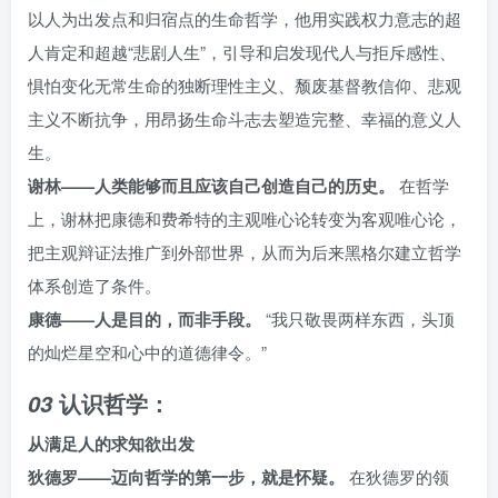
以人为出发点和归宿点的生命哲学，他用实践权力意志的超
人肯定和超越“悲剧人生”，引导和启发现代人与拒斥感性、
惧怕变化无常生命的独断理性主义、颓废基督教信仰、悲观
主义不断抗争，用昂扬生命斗志去塑造完整、幸福的意义人
生。
谢林——人类能够而且应该自己创造自己的历史。
在哲学
上，谢林把康德和费希特的主观唯心论转变为客观唯心论，
把主观辩证法推广到外部世界，从而为后来黑格尔建立哲学
体系创造了条件。
康德——人是目的，而非手段。
“我只敬畏两样东西，头顶
的灿烂星空和心中的道德律令。”
认识哲学：
03
从满足人的求知欲出发
狄德罗——迈向哲学的第一步，就是怀疑。
在狄德罗的领