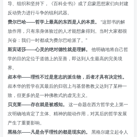
导、组织和坚持下，《百科全书)》成了启蒙思想家们向封建
反动势力进行斗争的锐利武器。
费尔巴哈——哲学上最高的东西是人的本质。
“这部书的解
放作用，只有亲身体验过的人才能想象得到。当时大家都很
兴奋：我们一时都成为费尔巴哈派了。”
斯宾诺莎——心灵的绝对德性就是理解。
他明确地将自己哲
学的目的定位于道德上的至善，即达到人生最高的完美境
界。
叔本华——理性不过是意志的派生物，后者才具有决定性。
叔本华的哲学在其最后的归宿上与基督教教义达到了某种一
致，但更多的是一种佛教式的虚无主义。
贝克莱——存在就是被感知。
这一命题在西方哲学史上第一
次明确地肯定了主体、精神的能动作用，对其后的哲学发展
产生了重要影响。
黑格尔——凡是合乎理性的都是现实的。
黑格尔建立起令人