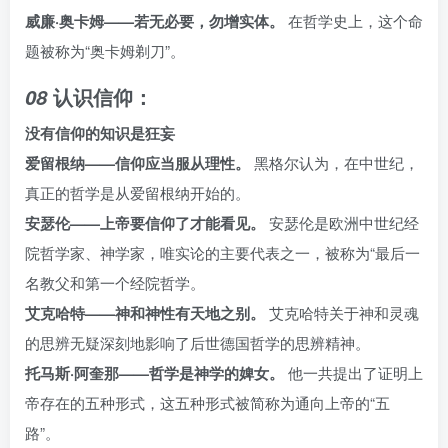
威廉·奥卡姆——若无必要，勿增实体。
在哲学史上，这个命
题被称为“奥卡姆剃刀”。
认识信仰：
08
没有信仰的知识是狂妄
爱留根纳——信仰应当服从理性。
黑格尔认为，在中世纪，
真正的哲学是从爱留根纳开始的。
安瑟伦——上帝要信仰了才能看见。
安瑟伦是欧洲中世纪经
院哲学家、神学家，唯实论的主要代表之一，被称为“最后一
名教父和第一个经院哲学。
艾克哈特——神和神性有天地之别。
艾克哈特关于神和灵魂
的思辨无疑深刻地影响了后世德国哲学的思辨精神。
托马斯·阿奎那——哲学是神学的婢女。
他一共提出了证明上
帝存在的五种形式，这五种形式被简称为通向上帝的“五
路”。