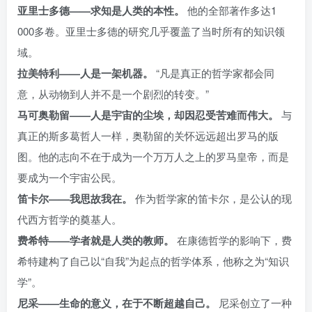
亚里士多德——求知是人类的本性。
他的全部著作多达1
000多卷。亚里士多德的研究几乎覆盖了当时所有的知识领
域。
拉美特利——人是一架机器。
“凡是真正的哲学家都会同
意，从动物到人并不是一个剧烈的转变。”
马可奥勒留——人是宇宙的尘埃，却因忍受苦难而伟大。
与
真正的斯多葛哲人一样，奥勒留的关怀远远超出罗马的版
图。他的志向不在于成为一个万万人之上的罗马皇帝，而是
要成为一个宇宙公民。
笛卡尔——我思故我在。
作为哲学家的笛卡尔，是公认的现
代西方哲学的奠基人。
费希特——学者就是人类的教师。
在康德哲学的影响下，费
希特建构了自己以“自我”为起点的哲学体系，他称之为“知识
学”。
尼采——生命的意义，在于不断超越自己。
尼采创立了一种