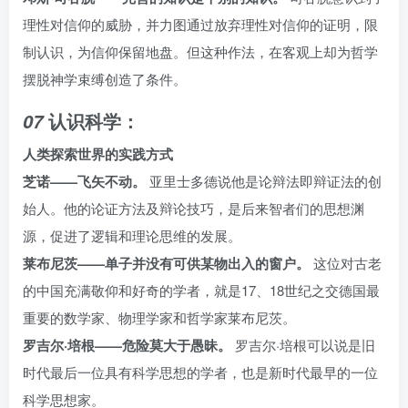
理性对信仰的威胁，并力图通过放弃理性对信仰的证明，限
制认识，为信仰保留地盘。但这种作法，在客观上却为哲学
摆脱神学束缚创造了条件。
认识科学：
07
人类探索世界的实践方式
芝诺——飞矢不动。
亚里士多德说他是论辩法即辩证法的创
始人。他的论证方法及辩论技巧，是后来智者们的思想渊
源，促进了逻辑和理论思维的发展。
莱布尼茨——单子并没有可供某物出入的窗户。
这位对古老
的中国充满敬仰和好奇的学者，就是17、18世纪之交德国最
重要的数学家、物理学家和哲学家莱布尼茨。
罗吉尔·培根——危险莫大于愚昧。
罗吉尔·培根可以说是旧
时代最后一位具有科学思想的学者，也是新时代最早的一位
科学思想家。