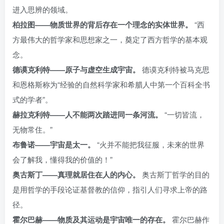
进入思辨的领域。
柏拉图——物质世界的背后存在一个理念的实体世界。
“西
方最伟大的哲学家和思想家之一，奠定了西方哲学的基本观
念。
德谟克利特——原子与虚空生成宇宙。
德谟克利特被马克思
和恩格斯称为“经验的自然科学家和希腊人中第一个百科全书
式的学者”。
赫拉克利特——人不能两次踏进同一条河流。
“一切皆流，
无物常住。”
布鲁诺——宇宙是太一。
“火并不能把我征服，未来的世界
会了解我，懂得我的价值的！”
奥古斯丁——真理就居住在人的内心。
奥古斯丁哲学的目的
是用哲学的手段论证基督教的信仰，指引人们寻求上帝的路
径。
霍尔巴赫——物质及其运动是宇宙唯一的存在。
霍尔巴赫作