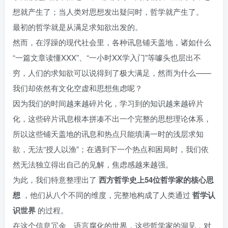
想就产生了；当人类对思想发出疑问时，哲学就产生了。
最初的哲学就是从满足求知欲出发的。
然而，在浮躁的现代社会里，各种讯息铺天盖地，诸如什么
“一篇文章读懂XXX”、“一小时XX学入门”等噱头也层出不
穷，人们的求知欲可以说得到了极大满足，然而为什么——
我们却依然有文化空虚和思想焦虑呢？
因为我们的时间越来越碎片化，学习到的知识越来越碎片
化，这些碎片讯息根本拼凑不出一个完整的思想理论体系，
所以这些铺天盖地的讯息和热点只能填满一时的浅层求知
欲，无法“授人以渔”；在遇到下一个热点和困局时，我们依
然无法独立得出自己的见解，焦虑感越来越强。
为此，我们特意整理出了
西方哲学史上54位哲学家的核心思
想
，他们从八个不同的维度，完整地构成了人类通过
哲学认
识世界
的过程。
在这个信息冗余、语言腐化的世界，这些哲学家的洞见，对