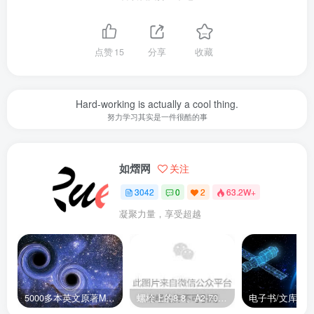
点赞
15
分享
收藏
Hard-working is actually a cool thing.
努力学习其实是一件很酷的事
如熠网
关注
3042
0
2
63.2W+
凝聚力量，享受超越
5000多本英文原著MOBI+AZW3格式电子书百度云网盘打包下载
螺栓上的8.8、A2-70是什么意思？
电子书/文库