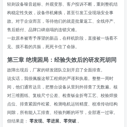
轻则设备噪音超标、外观变形、客户投诉不断，重则整机结
构稳定性失效，设备停机瘫痪，甚至引发工业现场安全事
故。对于企业而言，等待他们的就是批量返工、全线停产、
售后赔付、品牌口碑崩塌的连锁灾难。
一款原本被寄予厚望的新品，在样机阶段，直接被一场看不
见、摸不着的共振，死死卡住了命脉。
第三章 绝境困局：经验失效后的研发死胡同
故障出现后，厂家的研发团队立刻开启了全面排查。
说实话，我很佩服这帮工程师的严谨和执着。整整一周时
间，他们通宵达旦，把整台设备从里到外排查了无数遍。核
对三维图纸、复核尺寸公差、检查钣金折弯工艺、校验焊接
点位、排查紧固件松紧、检测电机运转精度、校准传动结构
间隙，所有能人工排查、经验判断的环节，全部逐一过审。
但结果是：
零发现、零进展、零突破
。