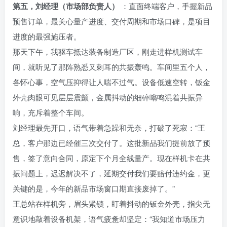
第五，刘经理（市场部负责人）
：直面终端客户，手握新品
预售订单，最关心量产进度、交付周期和市场口碑，是项目
进度的最强施压者。
那天下午，我驱车抵达装备制造厂区，刚走进样机测试车
间，就听见了那阵熟悉又刺耳的共振轰鸣。车间里五个人，
各怀心事，空气压抑得让人喘不过气。设备低速空转，钣金
外壳肉眼可见层层震颤，金属抖动的细碎嗡鸣混着共振异
响，充斥着整个车间。
刘经理最先开口，语气带着急躁和无奈，打破了死寂：“王
总，客户那边已经催三次交付了。这批新品我们提前放了预
售，签了意向合同，原定下个月全线量产。现在样机卡在共
振问题上，迟迟解决不了，延期交付我们要赔付违约金，更
关键的是，今年的新品市场窗口期直接废掉了。”
王总站在样机旁，眉头紧锁，盯着抖动的钣金外壳，指尖无
意识地敲着设备机架，语气疲惫却坚定：“我知道市场压力