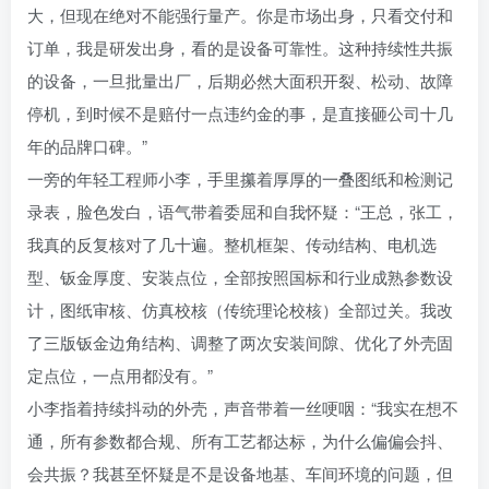
大，但现在绝对不能强行量产。你是市场出身，只看交付和
订单，我是研发出身，看的是设备可靠性。这种持续性共振
的设备，一旦批量出厂，后期必然大面积开裂、松动、故障
停机，到时候不是赔付一点违约金的事，是直接砸公司十几
年的品牌口碑。”
一旁的年轻工程师小李，手里攥着厚厚的一叠图纸和检测记
录表，脸色发白，语气带着委屈和自我怀疑：“王总，张工，
我真的反复核对了几十遍。整机框架、传动结构、电机选
型、钣金厚度、安装点位，全部按照国标和行业成熟参数设
计，图纸审核、仿真校核（传统理论校核）全部过关。我改
了三版钣金边角结构、调整了两次安装间隙、优化了外壳固
定点位，一点用都没有。”
小李指着持续抖动的外壳，声音带着一丝哽咽：“我实在想不
通，所有参数都合规、所有工艺都达标，为什么偏偏会抖、
会共振？我甚至怀疑是不是设备地基、车间环境的问题，但