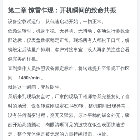
第二章 惊雷乍现：开机瞬间的致命共振
设备空载试运行，从低速启动开始，一切正常。
低频运转时，机身平稳、无异响、无抖动，各项运行参数全
部达标，仪表盘数据稳定正常。现场所有人都松了口气，纷
纷敲定后续量产排期、客户对接事宜，没人再多关注这台看
似完美的样机。
直到操作人员按照设备额定标准，将转速提升至常规工作区
间，
1450r/min
。
就是这一瞬间，变故陡生。
我后来到现场复盘时，厂家的现场工程师给我完整复刻了当
时的场景。设备转速刚稳定在1450转，整机瞬间出现异常，
没有任何渐变过程，突兀又猛烈。原本平稳的钣金外壳，骤
然开始高频颤动，肉眼清晰可见的波纹在钣金表面快速游
走，整个壳体像是被无形的力量持续撞击、拉扯。