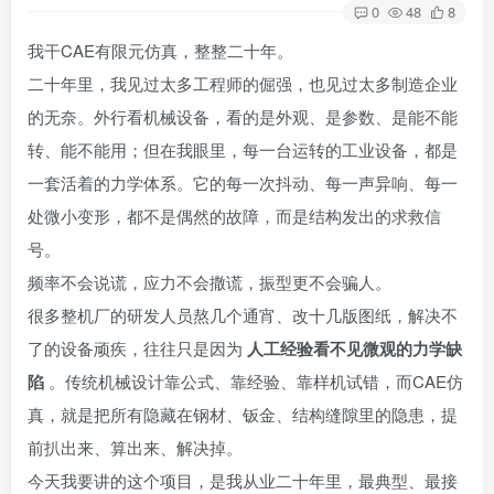
0
48
8
我干CAE有限元仿真，整整二十年。
二十年里，我见过太多工程师的倔强，也见过太多制造企业
的无奈。外行看机械设备，看的是外观、是参数、是能不能
转、能不能用；但在我眼里，每一台运转的工业设备，都是
一套活着的力学体系。它的每一次抖动、每一声异响、每一
处微小变形，都不是偶然的故障，而是结构发出的求救信
号。
频率不会说谎，应力不会撒谎，振型更不会骗人。
很多整机厂的研发人员熬几个通宵、改十几版图纸，解决不
了的设备顽疾，往往只是因为
人工经验看不见微观的力学缺
陷
。传统机械设计靠公式、靠经验、靠样机试错，而CAE仿
真，就是把所有隐藏在钢材、钣金、结构缝隙里的隐患，提
前扒出来、算出来、解决掉。
今天我要讲的这个项目，是我从业二十年里，最典型、最接