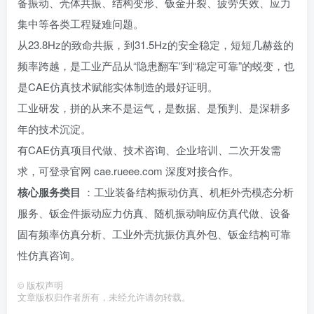
备振动、壳体共振、结构变形、钣金开裂、疲劳失效、应力
集中等各类工程疑难问题。
从23.8Hz的致命共振，到31.5Hz的安全稳定，短短几赫兹的
频率跨越，是工业产品从“隐患翻车”到“稳定可靠”的蜕变，也
是CAE仿真技术赋能实体制造的最好证明。
工业研发，拼的从来不是运气，是数据、是预判、是深耕多
年的技术沉淀。
有CAE仿真项目代做、技术咨询、企业培训、二次开发需
求，可登录官网 cae.rueee.com 深度对接合作。
核心服务类目
：工业装备结构振动仿真、机柜外壳模态分析
服务、钣金件振动应力仿真、随机振动响应仿真代做、设备
固有频率仿真分析、工业外壳抗振仿真外包、钣金结构可靠
性仿真咨询。
©
版权声明
文章版权归作者所有，未经允许请勿转载。