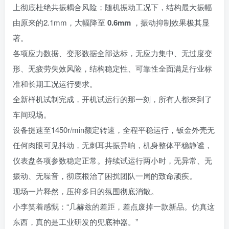
上彻底杜绝共振耦合风险；随机振动工况下，结构最大振幅
由原来的2.1mm，大幅降至
0.6mm
，振动抑制效果极其显
著。
各项应力数据、变形数据全部达标，无应力集中、无过度变
形、无疲劳失效风险，结构稳定性、可靠性全面满足行业标
准和长期工况运行要求。
全新样机试制完成，开机试运行的那一刻，所有人都来到了
车间现场。
设备提速至1450r/min额定转速，全程平稳运行，钣金外壳无
任何肉眼可见抖动，无刺耳共振异响，机身整体平稳静谧，
仪表盘各项参数稳定正常。持续试运行两小时，无异常、无
振动、无噪音，彻底根治了困扰团队一周的致命顽疾。
现场一片释然，压抑多日的氛围彻底消散。
小李笑着感慨：“几赫兹的差距，差点废掉一款新品。仿真这
东西，真的是工业研发的兜底神器。”