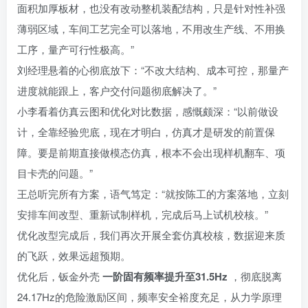
面积加厚板材，也没有改动整机装配结构，只是针对性补强
薄弱区域，车间工艺完全可以落地，不用改生产线、不用换
工序，量产可行性极高。”
刘经理悬着的心彻底放下：“不改大结构、成本可控，那量产
进度就能跟上，客户交付问题彻底解决了。”
小李看着仿真云图和优化对比数据，感慨颇深：“以前做设
计，全靠经验兜底，现在才明白，仿真才是研发的前置保
障。要是前期直接做模态仿真，根本不会出现样机翻车、项
目卡壳的问题。”
王总听完所有方案，语气笃定：“就按陈工的方案落地，立刻
安排车间改型、重新试制样机，完成后马上试机校核。”
优化改型完成后，我们再次开展全套仿真校核，数据迎来质
的飞跃，效果远超预期。
优化后，钣金外壳
一阶固有频率提升至31.5Hz
，彻底脱离
24.17Hz的危险激励区间，频率安全裕度充足，从力学原理