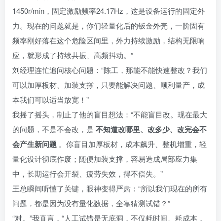
1450r/min，固定激励频率24.17Hz，这是设备运行的固定外
力。现在的问题就是，你们轻量化后的钣金外壳，一阶固有
频率刚好落在这个危险区间里，外力持续激励，结构无限响
应，就形成了持续共振、高频抖动。”
刘经理连忙追问核心问题：“陈工，那能不能快速整改？我们
可以加厚板材、加装支撑，只要能解决问题、顺利量产，成
本我们可以适当放宽！”
我摇了摇头，制止了他的盲目想法：“不能盲目改。现在最大
的问题，不是不会改，是
不知道改哪里、改多少、改完会不
会产生新问题
。你盲目加厚板材，成本飙升、整机增重，轻
量化设计彻底作废；随便加装支撑，容易造成局部应力集
中，长期运行会开裂、疲劳失效，得不偿失。”
王总瞬间听懂了关键，眼神变得严肃：“所以我们现在的所有
问题，都是因为没有量化数据，全靠猜测试错？”
“对。”我直言，“人工试错是无底洞，不仅耗时间、耗成本，