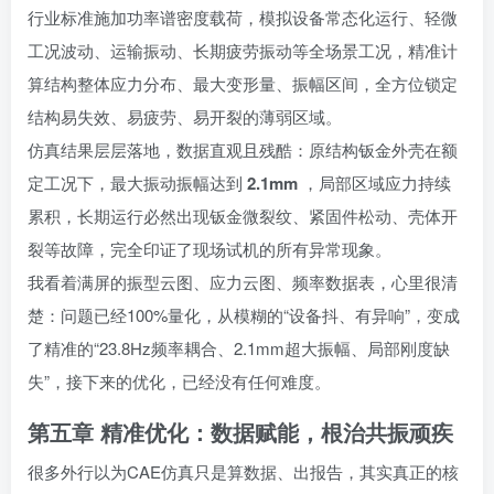
行业标准施加功率谱密度载荷，模拟设备常态化运行、轻微
工况波动、运输振动、长期疲劳振动等全场景工况，精准计
算结构整体应力分布、最大变形量、振幅区间，全方位锁定
结构易失效、易疲劳、易开裂的薄弱区域。
仿真结果层层落地，数据直观且残酷：原结构钣金外壳在额
定工况下，最大振动振幅达到
2.1mm
，局部区域应力持续
累积，长期运行必然出现钣金微裂纹、紧固件松动、壳体开
裂等故障，完全印证了现场试机的所有异常现象。
我看着满屏的振型云图、应力云图、频率数据表，心里很清
楚：问题已经100%量化，从模糊的“设备抖、有异响”，变成
了精准的“23.8Hz频率耦合、2.1mm超大振幅、局部刚度缺
失”，接下来的优化，已经没有任何难度。
第五章 精准优化：数据赋能，根治共振顽疾
很多外行以为CAE仿真只是算数据、出报告，其实真正的核