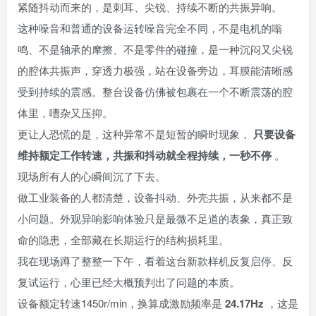
紧随抖动而来的，是刺耳、尖锐、持续不断的共振异响。
这种噪音和普通的设备运转噪音完全不同，不是电机的嗡
鸣、不是轴承的摩擦、不是零件的碰撞，是一种沉闷又尖锐
的腔体共振声，穿透力极强，站在设备旁边，耳膜能清晰感
受到持续的震感。整台设备仿佛被包裹在一个不断震荡的腔
体里，嘈杂又压抑。
更让人恐慌的是，这种异常不是短暂的瞬时现象，
只要设备
维持额定工作转速，共振和抖动就全程持续，一秒不停
。
现场所有人的心瞬间沉了下去。
做工业装备的人都清楚，设备抖动、外壳共振，从来都不是
小问题。外观异响影响体验只是最微不足道的表象，真正致
命的隐患，全部藏在长期运行的结构损耗里。
我在现场蹲了整整一下午，看着这台新款样机反复启停、反
复试运行，心里已经大概预判出了问题的本质。
设备额定转速1450r/min，换算成激励频率是
24.17Hz
，这是