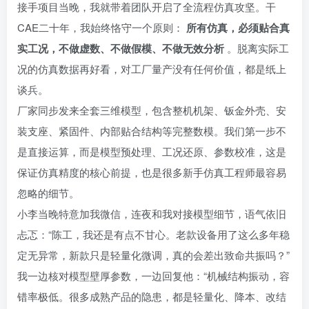
接手项目当晚，我就带着团队开启了全流程仿真攻坚。干
CAE二十年，我始终恪守一个原则：
所有仿真，必须贴合真
实工况，不做虚数、不做假模、不做无效分析
。脱离实际工
况的仿真数据再好看，对工厂量产没有任何价值，都是纸上
谈兵。
厂家同步发来全套三维模型，包含整机机架、钣金外壳、安
装支座、紧固件、内部贴合结构等完整数模。我们第一步不
是直接运算，而是模型预处理、工况还原、参数校准，这是
保证仿真精度的核心前提，也是很多新手仿真工程师最容易
忽略的细节。
小李当晚特意加我微信，连夜和我对接模型细节，语气依旧
忐忑：“陈工，我还是有点不甘心。老款设备用了这么多年稳
定无异常，新款只是轻量化微调，真的会差出致命共振吗？”
我一边核对模型壁厚参数，一边回复他：“机械结构振动，容
错率极低。很多成熟产品的隐患，都是轻量化、降本、改结