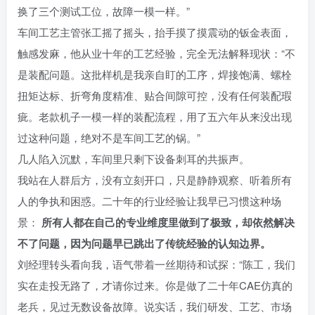
换了三个测试工位，故障一模一样。”
车间工艺主管张工摇了摇头，抬手摸了摸震动的钣金表面，
触感发麻，他从业十年的工艺经验，完全无法解释现状：“不
是装配问题。这批样机是我亲自盯的工序，焊接饱满、螺栓
扭矩达标、折弯角度精准、贴合间隙可控，没有任何装配瑕
疵。老款机子一模一样的装配流程，用了五六年从来没出现
过这种问题，绝对不是车间工艺的锅。”
几人陷入沉默，车间里只剩下设备刺耳的共振声。
我站在人群后方，没有立刻开口，只是静静观察、听着所有
人的争执和困惑。二十年的行业经验让我早已习惯这种场
景：
所有人都在自己的专业维度里做到了极致，却依然解决
不了问题，因为问题早已跳出了传统经验的认知边界。
刘经理转头看向我，语气带着一丝期待和试探：“陈工，我们
实在走投无路了，才请你过来。你是做了二十年CAE仿真的
老兵，见过无数设备故障。说实话，我们研发、工艺、市场