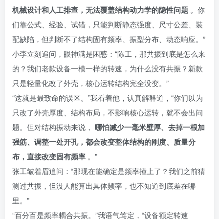
机械设计和人工排查，无法覆盖结构动力学的隐性问题
。你
们靠公式、经验、试错，只能判断静态强度、尺寸公差、装
配缺陷，但判断不了结构固有频率、振型分布、动态响应。”
小李立刻追问，眼神满是困惑：“陈工，那共振到底是怎么来
的？我们老款设备一模一样的转速，为什么没有共振？新款
只是轻量化改了外壳，核心运转结构完全没变。”
“这就是最致命的误区。”我看着他，认真解释道，“你们以为
只改了外壳厚度、结构布局，不影响核心运转，就不会出问
题。但对结构振动来说，
哪怕减少一毫米壁厚、去掉一根加
强筋、调整一处开孔，都会改变整体结构的刚度、质量分
布，直接改变固有频率
。”
张工皱着眉追问：“那现在能确定是频率撞上了？我们之前猜
测过共振，但没人能算出具体频率，也不知道到底差在哪
里。”
“百分百是频率耦合共振。”我语气笃定，“设备额定转速