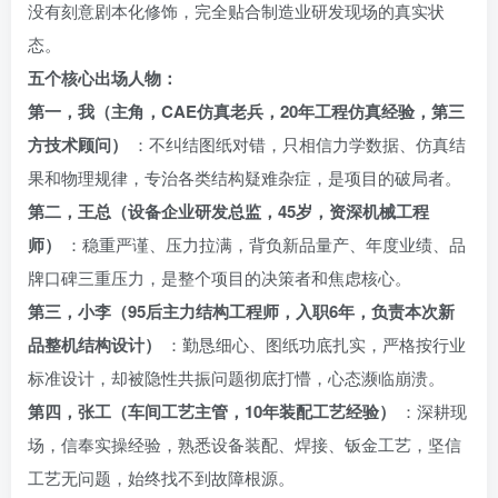
没有刻意剧本化修饰，完全贴合制造业研发现场的真实状
态。
五个核心出场人物：
第一，我（主角，CAE仿真老兵，20年工程仿真经验，第三
方技术顾问）
：不纠结图纸对错，只相信力学数据、仿真结
果和物理规律，专治各类结构疑难杂症，是项目的破局者。
第二，王总（设备企业研发总监，45岁，资深机械工程
师）
：稳重严谨、压力拉满，背负新品量产、年度业绩、品
牌口碑三重压力，是整个项目的决策者和焦虑核心。
第三，小李（95后主力结构工程师，入职6年，负责本次新
品整机结构设计）
：勤恳细心、图纸功底扎实，严格按行业
标准设计，却被隐性共振问题彻底打懵，心态濒临崩溃。
第四，张工（车间工艺主管，10年装配工艺经验）
：深耕现
场，信奉实操经验，熟悉设备装配、焊接、钣金工艺，坚信
工艺无问题，始终找不到故障根源。