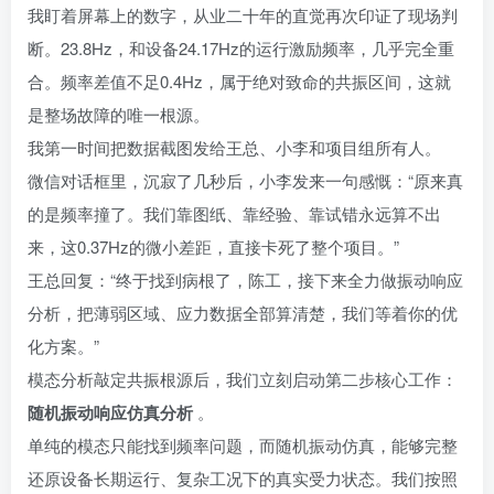
我盯着屏幕上的数字，从业二十年的直觉再次印证了现场判
断。23.8Hz，和设备24.17Hz的运行激励频率，几乎完全重
合。频率差值不足0.4Hz，属于绝对致命的共振区间，这就
是整场故障的唯一根源。
我第一时间把数据截图发给王总、小李和项目组所有人。
微信对话框里，沉寂了几秒后，小李发来一句感慨：“原来真
的是频率撞了。我们靠图纸、靠经验、靠试错永远算不出
来，这0.37Hz的微小差距，直接卡死了整个项目。”
王总回复：“终于找到病根了，陈工，接下来全力做振动响应
分析，把薄弱区域、应力数据全部算清楚，我们等着你的优
化方案。”
模态分析敲定共振根源后，我们立刻启动第二步核心工作：
随机振动响应仿真分析
。
单纯的模态只能找到频率问题，而随机振动仿真，能够完整
还原设备长期运行、复杂工况下的真实受力状态。我们按照