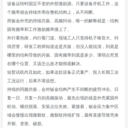
设备运转时固定不变的外部激励源。只要设备开机工作，这
个频率就会持续作用在整机结构上，从不间断。
而钣金外壳的持续共振、高频抖动，唯一的解释就是：结构
固有频率和工作激励频率撞上了。
外行看热闹，内行看门道。现场工人只觉得机子噪音大、抖
得厉害，研发工程师知道这是共振，但没人能说清，到底是
哪里的结构导致的共振、固有频率到底是多少、薄弱点究竟
在哪个位置、又该怎么改才能彻底解决。
短暂试机尚且如此，如果这款设备正式量产、投入长期工业
工况运行，后果不堪设想。
持续的同频共振，会对钣金结构产生不间断的疲劳冲击。日
复一日、月复一月的高频振动，最先出现的就是外壳紧固件
松动、螺丝脱落、安装点位失效。紧接着，钣金应力集中区
域会慢慢出现微裂纹，微裂纹持续扩张，最终直接导致壳体
开裂、变形、破损。