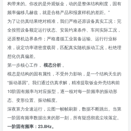
构带来的。你改的是外观钣金，动的是整体结构刚度，固有
频率偏移几赫兹，就是合格产品和报废样机的差距。”
为了让仿真结果绝对精准，我们严格还原设备真实工况：完
全按照设备额定运行状态、安装约束条件、车间实际工况，
还原整机边界条件；严格遵循工业装备运输、运行行业标
准，设定功率谱密度载荷，匹配真实随机振动工况，杜绝理
想化仿真偏差。
第一步核心工作，
模态分析
。
模态是结构的固有属性，不受外力影响，是一个结构天生的
“振动基因”。我们通过仿真求解，精准提取钣金外壳结构前
10阶固有频率与对应振型，逐一核对每一阶频率的振动形
态、变形位置、振动幅度。
深夜算力全速运行，云图一帧帧刷新，数据不断跳出。当第
一阶固有频率数据出来的那一刻，所有疑惑彻底尘埃落定。
一阶固有频率：23.8Hz。