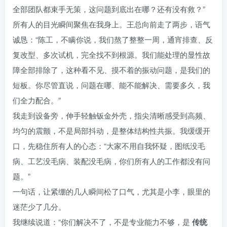
全部团队都束手无策，这问题到底出在哪？还有没有救？”
所有人的目光瞬间聚焦在我身上。王总向前走了两步，语气
诚恳：“陈工，不瞒你说，我们熬了整整一周，通宵排查、反
复改型、多次试机，完全找不到根源。我们能处理的显性故
障全部排除了，这种看不见、摸不着的振动问题，是我们的
短板。你尽管直说，问题在哪、能不能解决、需要多久，我
们全力配合。”
我走到设备旁，伸手轻触钣金外壳，指尖清晰感受到高频、
均匀的震颤，不是局部抖动，是整体结构性共振。我缓缓开
口，先稳住所有人的心态：“大家不用自我怀疑，图纸没毛
病、工艺没毛病、装配没毛病，你们所有人的工作都没有问
题。”
一句话，让紧绷的几人瞬间松了口气，尤其是小李，眼里的
迷茫少了几分。
我继续说道：“你们解决不了，不是专业能力不够，是
传统