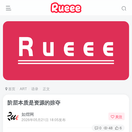
首页
ART
语录
正文
阶层本质是资源的掠夺
如熠网
关注
2026年05月21日 18:05发布
0
48
6