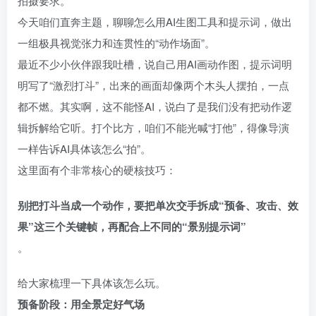
拍摄要求。
今天咱们直奔主题，聊聊怎么用AI生图工具和提示词，做出
一组极具视觉张力和连贯性的“动作场面”。
最近不少小伙伴跟我吐槽，说自己用AI画动作图，提示词明
明写了“激烈打斗”，出来的画面却像两个木头人摆拍，一点
都不燃。其实啊，这不能怪AI，说白了是我们没有把动作逻
辑拆解给它听。打个比方，咱们不能光喊“打他”，得像导演
一样告诉AI具体该怎么“拍”。
这里面有个非常核心的硬核技巧：
别把打斗当成一个动作，要把单次交手拆成“预备、攻击、效
果”这三个关键帧，再配合上不同的“景别提示词”
。
给大家梳理一下具体该怎么玩。
预备阶段：用全景定好气场