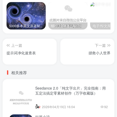
5000多本英文原著MOBI+AZW3格式电子书百度云网盘打包下载
螺栓上的8.8、A2-70是什么意思？
电子书/文库
上一篇
下一篇
提示词净化速查表
拯救小人世界
相关推荐
Seedance 2.0「纯文字出片」完全指南：用
五定法搞定零素材创作（万字收藏版）
2026年04月19日 16:04
92
短篇小说