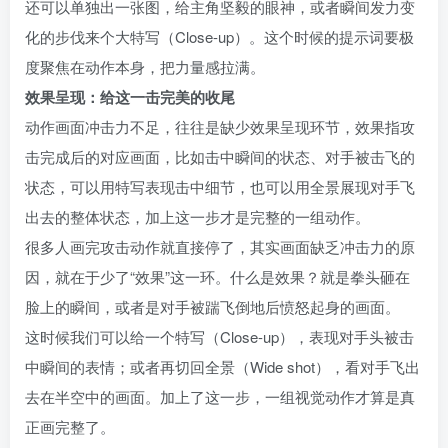
还可以单独出一张图，给主角坚毅的眼神，或者瞬间发力变
化的步伐来个大特写（Close-up）。这个时候的提示词要极
度聚焦在动作本身，把力量感拉满。
效果呈现：给这一击完美的收尾
动作画面冲击力不足，往往是缺少效果呈现环节，效果指攻
击完成后的对应画面，比如击中瞬间的状态、对手被击飞的
状态，可以用特写表现击中细节，也可以用全景展现对手飞
出去的整体状态，加上这一步才是完整的一组动作。
很多人画完攻击动作就直接停了，其实画面缺乏冲击力的原
因，就在于少了“效果”这一环。什么是效果？就是拳头砸在
脸上的瞬间，或者是对手被踹飞倒地后愤怒起身的画面。
这时候我们可以给一个特写（Close-up），表现对手头被击
中瞬间的表情；或者再切回全景（Wide shot），看对手飞出
去在半空中的画面。加上了这一步，一组视觉动作才算是真
正画完整了。