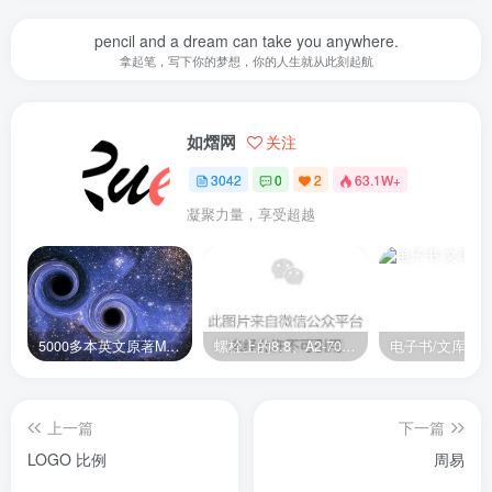
pencil and a dream can take you anywhere.
拿起笔，写下你的梦想，你的人生就从此刻起航
如熠网
关注
3042
0
2
63.1W+
凝聚力量，享受超越
5000多本英文原著MOBI+AZW3格式电子书百度云网盘打包下载
螺栓上的8.8、A2-70是什么意思？
电子书/文库
上一篇
下一篇
LOGO 比例
周易