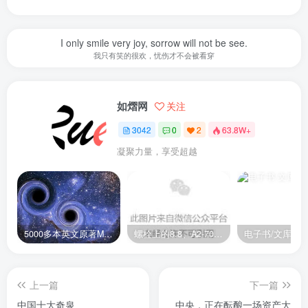
I only smile very joy, sorrow will not be see.
我只有笑的很欢，忧伤才不会被看穿
如熠网
关注
3042
0
2
63.8W+
凝聚力量，享受超越
5000多本英文原著MOBI+AZW3格式电子书百度云网盘打包下载
螺栓上的8.8、A2-70是什么意思？
电子书/文库
上一篇
下一篇
中国十大奇泉
中央，正在酝酿一场资产大