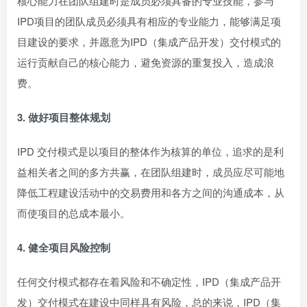
核心能力在团队组建时是成员必须具备的专业技能，参与
IPD项目的团队成员必须具有相应的专业能力，能够满足项
目建设的要求，并愿意为IPD（集成产品开发）交付模式的
运行贡献自己的核心能力，避免资源的重复投入，造成浪
费。
3. 做好项目整体规划
IPD 交付模式是以项目的整体作为核算的单位，追求的是利
益相关者之间的多方共赢，在团队组建时，成员应尽可能地
降低工程建设活动中的交易费用和各方之间的沟通成本，从
而使项目的总成本最小。
4. 健全项目风险控制
任何交付模式都存在着风险和不确定性，IPD（集成产品开
发）交付模式在建设中同样具有风险，总的来说，IPD（集