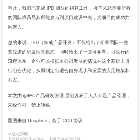
至此，我们已完成 IPD 团队的组建工作，接下来就需要所有
的团队成员尽其所能参与到项目建设中去，为项目的成功共
同努力。
总的来说，IPD（集成产品开发）不仅给出了企业团队一整
套先进的研发理念模式，同时给出了一套可参考、可执行的
流程体系，企业可以根据本公司发展的情况在这个基础上进
行组合优化，从而制定出适合自身现状和发展的应用框架和
方案。
本文由 @IPD产品研发管理 原创发布于人人都是产品经理，
未经许可，禁止转载
题图来自 Unsplash，基于 CC0 协议
©
版权声明
文章版权归作者所有，未经允许请勿转载。