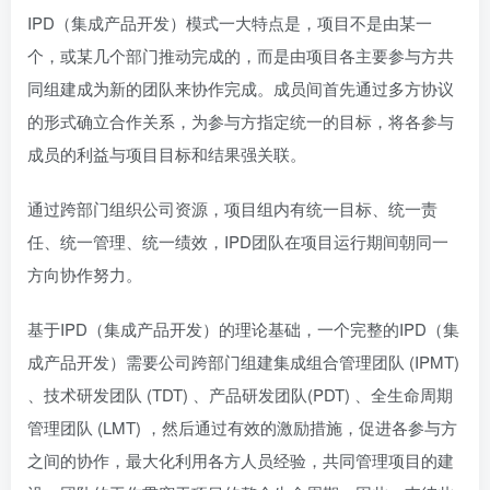
IPD（集成产品开发）模式一大特点是，项目不是由某一
个，或某几个部门推动完成的，而是由项目各主要参与方共
同组建成为新的团队来协作完成。成员间首先通过多方协议
的形式确立合作关系，为参与方指定统一的目标，将各参与
成员的利益与项目目标和结果强关联。
通过跨部门组织公司资源，项目组内有统一目标、统一责
任、统一管理、统一绩效，IPD团队在项目运行期间朝同一
方向协作努力。
基于IPD（集成产品开发）的理论基础，一个完整的IPD（集
成产品开发）需要公司跨部门组建集成组合管理团队 (IPMT)
、技术研发团队 (TDT) 、产品研发团队(PDT) 、全生命周期
管理团队 (LMT) ，然后通过有效的激励措施，促进各参与方
之间的协作，最大化利用各方人员经验，共同管理项目的建