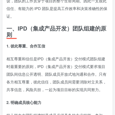
设，团队的工作贯穿于项目的整个生命周期。因此一支彼此
信任、有能力的 IPD 团队是提高工作效率和决策准确性的保
证。
一、IPD（集成产品开发）团队组建的原
则
1. 彼此尊重、合作互信
相互尊重和信任是IPD（集成产品开发）交付模式团队组建
时最重要的原则，IPD（集成产品开发）交付模式要求项目
团队间信息公开透明、团队成员开放式地沟通和合作。只有
各方相互尊重，彼此信任，团队成员间需要消除对立关系，
共享信息，风险共担，一起为项目目标的实现共同努力。
2. 明确成员核心能力