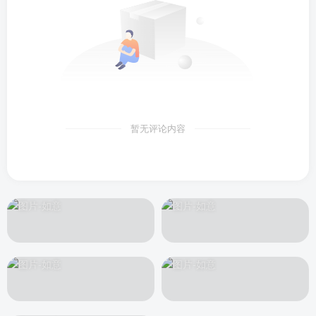
暂无评论内容