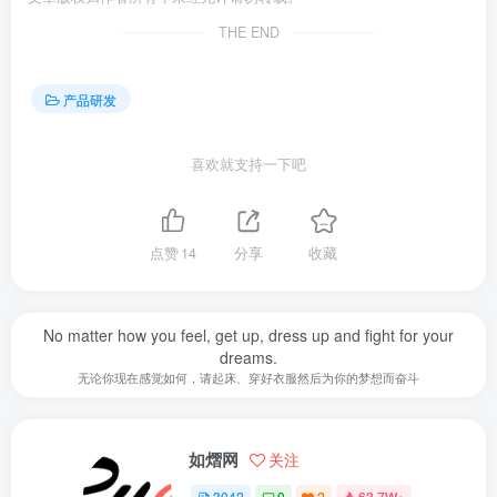
THE END
产品研发
喜欢就支持一下吧
点赞
14
分享
收藏
No matter how you feel, get up, dress up and fight for your
dreams.
无论你现在感觉如何，请起床、穿好衣服然后为你的梦想而奋斗
如熠网
关注
3042
0
2
63.7W+