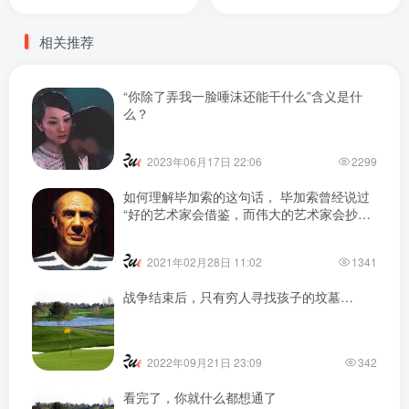
实并不取决于你对别人有多
好，而是取决于你的强弱，
相关推荐
你手上的筹码多少
“你除了弄我一脸唾沫还能干什么”含义是什
么？
2023年06月17日 22:06
2299
如何理解毕加索的这句话， 毕加索曾经说过
“好的艺术家会借鉴，而伟大的艺术家会抄
袭。”
2021年02月28日 11:02
1341
战争结束后，只有穷人寻找孩子的坟墓…
2022年09月21日 23:09
342
看完了，你就什么都想通了