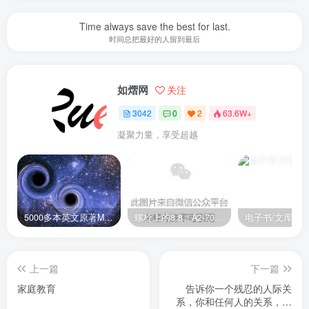
Time always save the best for last.
时间总把最好的人留到最后
如熠网
关注
3042
0
2
63.6W+
凝聚力量，享受超越
5000多本英文原著MOBI+AZW3格式电子书百度云网盘打包下载
螺栓上的8.8、A2-70是什么意思？
电子书/文库
上一篇
下一篇
家庭教育
告诉你一个残忍的人际关
系，你和任何人的关系，其