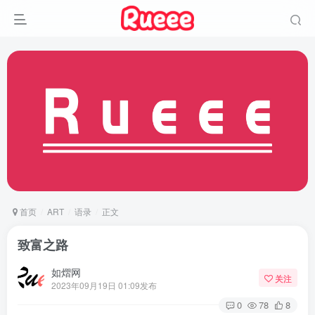
首页
ART
语录
正文
致富之路
如熠网
关注
2023年09月19日 01:09发布
0
78
8