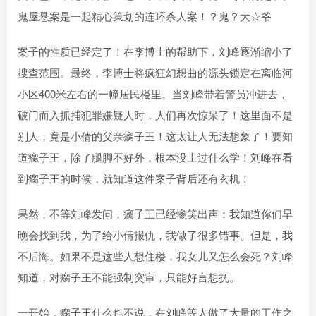
鬼屋悬案是一起精心策划的连环杀人案！？鬼？大☆爷
案子的性质已经定了！在李博士的帮助下，刘峰逐渐缩小了
搜查范围。最终，李博士将疯狂幻想曲的源头锁定在离临河
小区400米左右的一幢居民楼里。当刘峰带着警员冲进去，
破门而入抓捕犯罪嫌疑人时，人们再次惊呆了！这里面不是
别人，竟是小倩的父亲瘸子王！这太让人无法想象了！要知
道瘸子王，除了腿脚不好外，根本没上过什么学！刘峰在看
到瘸子王的时候，就知道这件案子背后还有玄机！
果然，不等刘峰发问，瘸子王已经惨笑出声：我知道你们早
晚会找到我，为了给小倩报仇，我做了很多错事。但是，我
不后悔。如果不是这些人想住楼，我女儿又怎么会死？刘峰
知道，对瘸子王不能强制突审，只能好言想抚。
一开始，瘸子王什么也不说，在刘峰等人做了大量的工作之