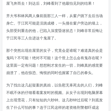
屋飞奔而去！到达后，刘峰看到了他最怕见到的结果！
齐大爷和林风两人像前面那三人一样，从窗户跳下去后当场
身亡。于江民可能是没跳成楼，一头撞在窗户旁边的墙上，
头部受到重击的他，已陷入深度昏迷状态！刘峰非常后悔让
于江民等三人住进这个鬼屋了。
那个突然出现在屋里的女子，究竟会是谁呢？难道真的会是
鬼吗？不可能！绝对不可能！这个世上怎么会有鬼存在呢？
这里面一定有问题！想想刚才发生的一切，刘峰真的感觉要
崩溃了，他在惊恐、悔恨的同时也握紧了自己的拳头。
为了找出这几起疑案的真凶，以告慰无辜死去的人们，刘峰
不眠不休的仔细看着案发时的视频。从女子出现到电脑屏幕
上出现雪花，只有短短的六秒钟。这几秒钟过后呢？到底发
生了什么可怕的事？连于江民这样的老资格刑警都吓成这