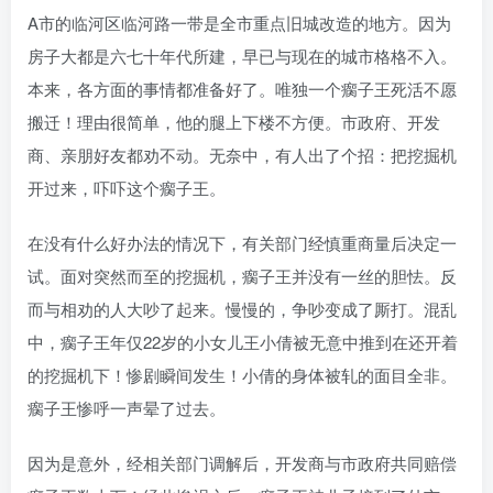
A市的临河区临河路一带是全市重点旧城改造的地方。因为
房子大都是六七十年代所建，早已与现在的城市格格不入。
本来，各方面的事情都准备好了。唯独一个瘸子王死活不愿
搬迁！理由很简单，他的腿上下楼不方便。市政府、开发
商、亲朋好友都劝不动。无奈中，有人出了个招：把挖掘机
开过来，吓吓这个瘸子王。
在没有什么好办法的情况下，有关部门经慎重商量后决定一
试。面对突然而至的挖掘机，瘸子王并没有一丝的胆怯。反
而与相劝的人大吵了起来。慢慢的，争吵变成了厮打。混乱
中，瘸子王年仅22岁的小女儿王小倩被无意中推到在还开着
的挖掘机下！惨剧瞬间发生！小倩的身体被轧的面目全非。
瘸子王惨呼一声晕了过去。
因为是意外，经相关部门调解后，开发商与市政府共同赔偿