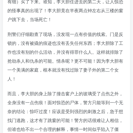
有细）买了下来。谁知，李大胆住进去的第二天，让人惊恐
的怪事真的出现了！李大胆竟在半夜两点钟左右从三楼的窗
户跳下去，当场死亡！
刑警们仔细勘查了现场，没发现一点有价值的线索。门是反
锁的，没有被撬的痕迹也没有丢失任何东西；李大胆除了工
作也没有别的什么活动，并没有得罪什么人。这样就排除了
抢劫杀人和仇杀的可能。情杀呢？更不可能！因为李大胆有
一个美满的家庭，根本就没有找过除了妻子外的第二个女
人！
而且，李大胆的身上除了撞击窗户上的玻璃受了点伤之外，
全身没有一点伤痕！面对惊恐的尸体，警方只能等到一个无
奈的结论：惊吓过度！应该是受到强烈的刺激之后，急于想
找门逃跑，这才有了跳窗的可能！警方的话很难让人相信，
但谁也给不出一个合理的解释，事情一时间似乎陷入了僵