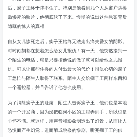
后，瘸子王终于撑不住了。特别是他看到几个人从窗户跳楼
后惨死的照片，他彻底软了下来。慢慢的说出这件悬案背后
隐藏的惊人的真相
自从女儿惨死之后，瘸子王始终无法走出痛失爱女的阴影。
时时刻刻都在想着怎么给女儿报仇！有一天，他突然接到一
个陌生的电话，就是只要按他说的做了就可以给他女儿报
仇。可以让那些住楼的人付出最大的代价！报仇心切的瘸子
王急忙与陌生人取得了联系。陌生人交给瘸子王两样东西和
一个遥控器，并且告诉了他怎么使用。
为了消除瘸子王的疑虑，陌生人告诉瘸子王，他们也是本地
的一个开发商，因为没把临河小区的工程弄到手，所以也是
心怀不满。就这样，用声音和影象制造出了幻景，从而让人
恐惧而产生幻觉，进而酿成跳楼的惨剧。听完瘸子王的供