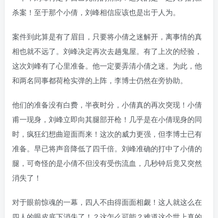
杀案！至于那个小倩，刘峰相信应该也是出于人为。
案件到此算是有了眉目，只要将小倩之迷解开，离事情的真
相也就不远了。刘峰决定再次去趟鬼屋。有了上次的经验，
这次刘峰有了心里准备。他一定要弄清小倩之迷。为此，他
和两名同事都荷枪实弹的上阵，李博士仍然在旁协助。
他们的准备没有白费，半夜时分，小倩真的再次突现！小倩
甫一现身，刘峰立即向其腿部开枪！几乎是在小倩现身的同
时，疯狂幻想曲迎面而来！这次的威力更强，但李博士已有
准备。早已将声音降低了四千倍。刘峰准确的打中了小倩的
腿，可奇怪的是小倩不但没有受伤流血，几秒钟后竟又突然
消失了！
对于眼前惊魂的一幕，四人不由得面面相觑！这人就这么在
四人的眼皮底下消失了！？这怎么可能？难道这个世上真的