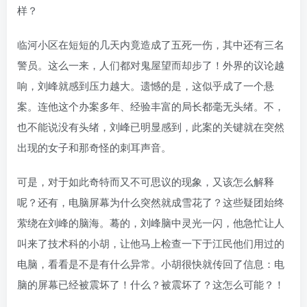
样？
临河小区在短短的几天内竟造成了五死一伤，其中还有三名
警员。这么一来，人们都对鬼屋望而却步了！外界的议论越
响，刘峰就感到压力越大。遗憾的是，这似乎成了一个悬
案。连他这个办案多年、经验丰富的局长都毫无头绪。不，
也不能说没有头绪，刘峰已明显感到，此案的关键就在突然
出现的女子和那奇怪的刺耳声音。
可是，对于如此奇特而又不可思议的现象，又该怎么解释
呢？还有，电脑屏幕为什么突然就成雪花了？这些疑团始终
萦绕在刘峰的脑海。蓦的，刘峰脑中灵光一闪，他急忙让人
叫来了技术科的小胡，让他马上检查一下于江民他们用过的
电脑，看看是不是有什么异常。小胡很快就传回了信息：电
脑的屏幕已经被震坏了！什么？被震坏了？这怎么可能？！