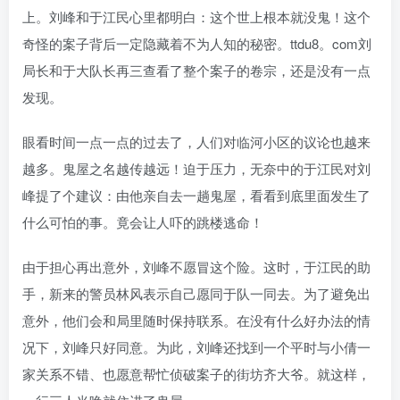
上。刘峰和于江民心里都明白：这个世上根本就没鬼！这个
奇怪的案子背后一定隐藏着不为人知的秘密。ttdu8。com刘
局长和于大队长再三查看了整个案子的卷宗，还是没有一点
发现。
眼看时间一点一点的过去了，人们对临河小区的议论也越来
越多。鬼屋之名越传越远！迫于压力，无奈中的于江民对刘
峰提了个建议：由他亲自去一趟鬼屋，看看到底里面发生了
什么可怕的事。竟会让人吓的跳楼逃命！
由于担心再出意外，刘峰不愿冒这个险。这时，于江民的助
手，新来的警员林风表示自己愿同于队一同去。为了避免出
意外，他们会和局里随时保持联系。在没有什么好办法的情
况下，刘峰只好同意。为此，刘峰还找到一个平时与小倩一
家关系不错、也愿意帮忙侦破案子的街坊齐大爷。就这样，