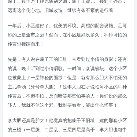
瘸子王数十万！经此惨祸之后，瘸子王被儿子接到了外市，
远离这个伤心地。旧城改造，继续有条不紊的进行着
一年后，小区建好了。优美的环境、高档的配套设施。足可
称的上是全市之冠！然而，在小区建好没多久，种种可怕的
传言也接踵而来！
先是，有人说在瘸子王的旧址一带看到过小倩的身影；还有
的说，晚上听到过小倩唱歌。一时间，众说纷坛。这个小区
也被蒙上了一层神秘的面纱！但是，就有那么胆大不怕死的
主儿李劲（外号李大胆）！这李大胆在听说临河小区的种种
传言后，不但不怕，反而暗笑那些怕事的人：你们说的那么
吓人，我就不信这个邪。我到要看看，能出什么怪事！
李大胆还真是胆大！他竟真的把瘸子王旧址上建的那套小区
的三楼（一层脏、二层乱、三层四层是高干，李大胆也粗中