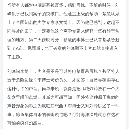
当所有人都对电脑屏幕被震坏，感到震惊、不解的时候，刘
峰似乎已找到案子的突破口。他通过上级的帮助，紧急联系
上了全国知名的声学专家李文博士。因为他已感到，这起不
同寻常的案子，一定要他这个声学专家来解释一些有异于常
理的地方。第二天傍晚时分，精瘦的李博士已从首都紧急赶
到了A市。见面后，急于破案的刘峰顾不上客套就直接进入
了主题。
刘峰问李博士，声音是不是可以将电脑屏幕震坏？甚至将人
置于危险边缘？李博士考虑良久，才回答：自然界确实存在
这种可怕的声音。简单来说，就像是把几吨炸药放在一个火
柴盒里瞬间点燃。其威力可想而知！国外将这种原子弹似的
声音形象的称之为疯狂幻想曲！李博士又对刘峰讲述了一件
事，鲸鱼集体自杀的事听说过吧？可能海洋深处就存在这种
可怕的疯狂幻想曲。