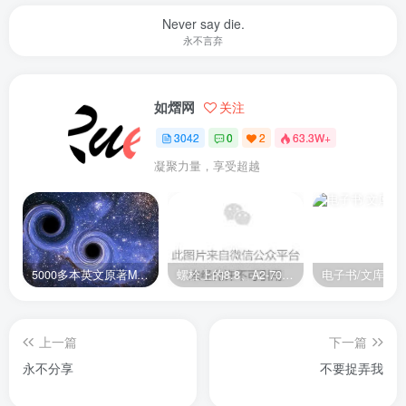
Never say die.
永不言弃
如熠网
关注
3042
0
2
63.3W+
凝聚力量，享受超越
5000多本英文原著MOBI+AZW3格式电子书百度云网盘打包下载
螺栓上的8.8、A2-70是什么意思？
电子书/文库
上一篇
下一篇
永不分享
不要捉弄我