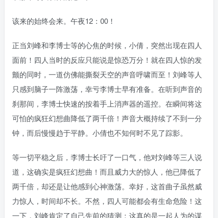
该来的始终会来。午夜12：00！
正当刘峰和李博士等的心焦的时候，小倩，突然出现在四人
面前！四人当时的反应只能说是惊恐万分！就在四人惊的发
颤的同时，一道仿佛能撕裂天空的声音呼啸而至！刘峰等人
只感到脑子一阵激荡，幸亏李博士早有准备。在听到声音的
刹那间，李博士快速的按着手上消声器的遥控。在瞬间将这
可怕的疯狂幻想曲降低了两千倍！声音大概持续了不到一分
钟，而后慢慢趋于平静。小倩也不知何时不见了踪影。
等一切平稳之后，李博士长吁了一口气，他对刘峰等三人说
道，这确实是疯狂幻想曲！而且威力大的惊人，他已降低了
两千倍，却还是让他感到心神激荡。幸好，这首曲子虽然威
力惊人，时间却不长。不然，四人可能都会有生命危险！这
一下，刘峰肯定了自己先前的猜测：这真的是一起人为的谋