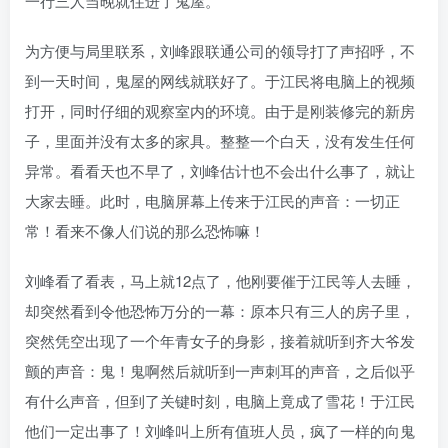
一行三人当晚就住进了鬼屋。
为方便与局里联系，刘峰跟联通公司的领导打了声招呼，不
到一天时间，鬼屋的网线就联好了。于江民将电脑上的视频
打开，同时仔细的观察室内的环境。由于是刚装修完的新房
子，里面并没有太多的家具。整整一个白天，没有发生任何
异常。看看天也不早了，刘峰估计也不会出什么事了，就让
大家去睡。此时，电脑屏幕上传来于江民的声音：一切正
常！看来不像人们说的那么恐怖嘛！
刘峰看了看表，马上就12点了，他刚要催于江民等人去睡，
却突然看到令他恐怖万分的一幕：原本只有三人的房子里，
突然凭空出现了一个年青女子的身影，接着就听到齐大爷发
颤的声音：鬼！鬼啊然后就听到一声刺耳的声音，之后似乎
有什么声音，但到了关键时刻，电脑上竟成了雪花！于江民
他们一定出事了！刘峰叫上所有值班人员，疯了一样的向鬼