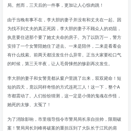
局。然而，三天后的一件事，更加让人心惊肉跳！
由于当晚有事不在，李大胆的妻子并没有和丈夫在一起。因
为找不到丈夫的真正死因，李大胆的妻子不顾众人的劝阻，
执意要住进那个要了她丈夫命的房子。为了以防万一，警方
安排了一个女警陪她住了进去。一来是陪伴，二来是看看会
有什么线索。前两天都没发生什么异常。正当大家要松口气
的时候，第三天半夜，让人毛骨悚然的惨剧再次发生。
李大胆的妻子和女警竟都从窗户里跳了出来，双双毙命！短
短的四天，竟以同样奇怪的方式连死三人！这一下，整个A
市都震动了。人们纷纷猜测，这一定是小倩的鬼魂在作怪，
她死的太惨、太冤了！
为了消除影响，市里领导指令市警局局长亲自挂帅，限期破
案！警局局长刘峰将破案的重担压到了大队长于江民的肩