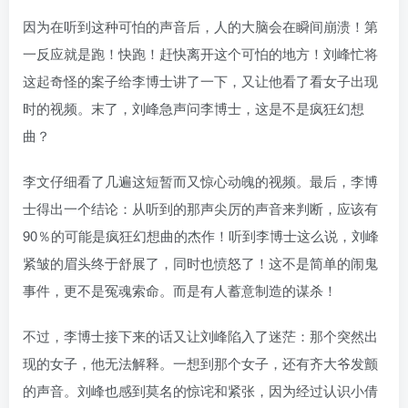
因为在听到这种可怕的声音后，人的大脑会在瞬间崩溃！第
一反应就是跑！快跑！赶快离开这个可怕的地方！刘峰忙将
这起奇怪的案子给李博士讲了一下，又让他看了看女子出现
时的视频。末了，刘峰急声问李博士，这是不是疯狂幻想
曲？
李文仔细看了几遍这短暂而又惊心动魄的视频。最后，李博
士得出一个结论：从听到的那声尖厉的声音来判断，应该有
90％的可能是疯狂幻想曲的杰作！听到李博士这么说，刘峰
紧皱的眉头终于舒展了，同时也愤怒了！这不是简单的闹鬼
事件，更不是冤魂索命。而是有人蓄意制造的谋杀！
不过，李博士接下来的话又让刘峰陷入了迷茫：那个突然出
现的女子，他无法解释。一想到那个女子，还有齐大爷发颤
的声音。刘峰也感到莫名的惊诧和紧张，因为经过认识小倩