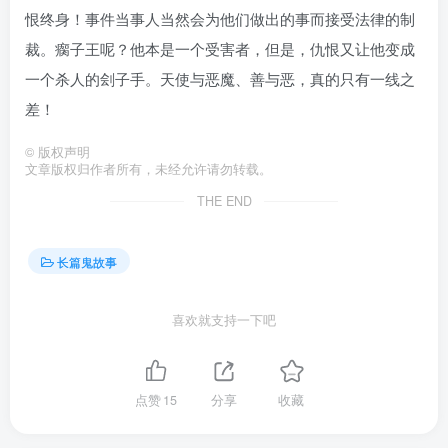
恨终身！事件当事人当然会为他们做出的事而接受法律的制
裁。瘸子王呢？他本是一个受害者，但是，仇恨又让他变成
一个杀人的刽子手。天使与恶魔、善与恶，真的只有一线之
差！
©
版权声明
文章版权归作者所有，未经允许请勿转载。
THE END
长篇鬼故事
喜欢就支持一下吧
点赞
15
分享
收藏