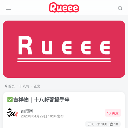
首页
十八籽
正文
吉祥物｜十八籽菩提手串
如熠网
关注
2023年04月29日 10:04发布
0
160
10