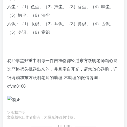
六尘：（1）色尘、（2）声尘、（3）香尘、（4）味尘、
（5）触尘、（6）法尘
六识：（1）眼识、（2）耳识、（3）鼻识、（4）舌识、
（5）身识、（6）意识
易经学堂郑重申明每一件吉祥物都经过东方跃明老师精心筛
选严格把关挑选出来的，并且亲自开光，请您放心选购，详
细请购加东方跃明老师的助理-木助理的微信咨询：
dfym3168
©
版权声明
文章版权归作者所有，未经允许请勿转载。
THE END