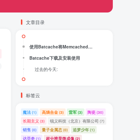
文章目录
使用Batcache将Memcached多个缓存对象以页为单位整合加速
Batcache下载及安装使用
过去的今天:
标签云
魔法
高熵合金
雷军
陶瓷
(1)
(3)
(3)
(30)
长期主义
锐义科技（北京）有限公司
(3)
(7)
销售
量子金属态
追梦少年
(0)
(0)
(1)
达芬奇
超分辨显微成像
(1)
(2)