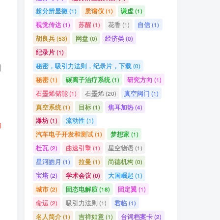
超分辨显微
质谱仪
谦虚
(1)
(1)
(1)
视觉传达
苏醒
花香
自信
(1)
(1)
(1)
(1)
胡良兵
网盘
经济类
(53)
(0)
(0)
纪录片
(1)
秘密，吸引力法则，纪录片，下载
(0)
到
秘密
碳离子治疗系统
研究方向
(1)
(1)
(1)
石墨烯储能
石墨烯
真空阀门
(1)
(20)
(1)
真空系统
目标
焦耳加热
(1)
(1)
(4)
潍坊
流动性
(1)
(1)
助
汽车电子开发和测试
梦想家
(1)
(1)
杜瓦
曲速引擎
星空物语
(2)
(1)
(1)
星河皓月
拉曼
尚德机构
(1)
(1)
(0)
宝塔
学术会议
大国崛起
(2)
(0)
(1)
城市
固态电解质
固定翼
(2)
(18)
(1)
命运
吸引力法则
君临
(2)
(1)
(1)
名人简介
吉祥如意
台词档案卡
(1)
(1)
(2)