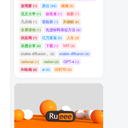
发明家
原位
南海
(1)
(35)
(2)
北京大学
创造者
创新
(1)
(1)
(1)
凡尔纳
冒险家
关键帧
(1)
(1)
(6)
全屏滚动
先进材料表征方法
(1)
(5)
供应商
亿万富翁
人生
(7)
(2)
(2)
乐愚分享
下载
VAT
(0)
(1)
(3)
stable diffusion，
stable diffusion
(6)
(6)
notionai
notion
GPT-4
(1)
(0)
(1)
AI绘画
ai
3D打印
(6)
(0)
(0)
插