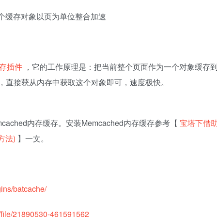
存插件
，它的工作原理是：把当前整个页面作为一个对象缓存
的时候，直接获从内存中获取这个对象即可，速度极快。
mcached内存缓存。安装Memcached内存缓存参考【
宝塔下借
置方法)
】一文。
gins/batcache/
om/file/21890530-461591562