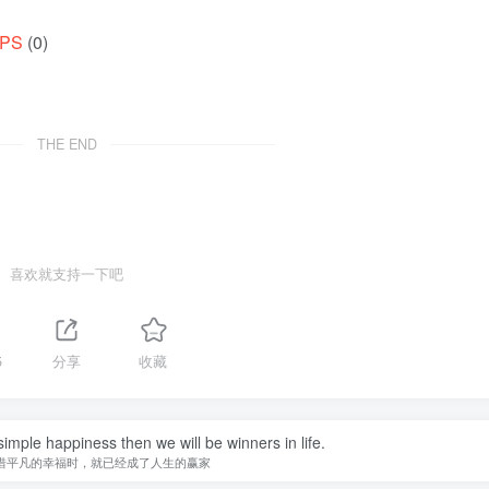
PS
(0)
THE END
喜欢就支持一下吧
5
分享
收藏
imple happiness then we will be winners in life.
惜平凡的幸福时，就已经成了人生的赢家