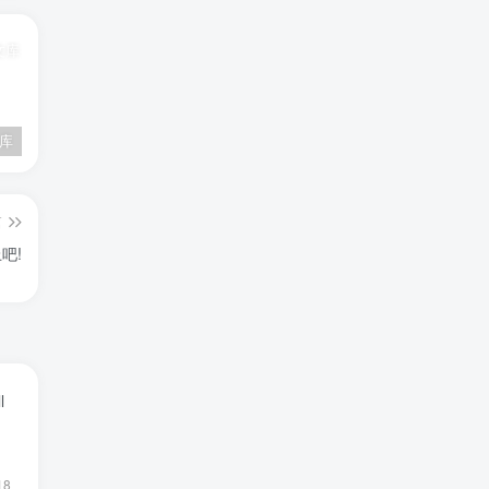
文库
百度百科——数量级
原子力显微镜
篇
吧!
l
18