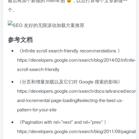
最后再加个新做的 meme 图
，以后打算每个文章新做一
个。
参考文档
《Infinite scroll search-friendly recommendations 》
https://developers.google.com/search/blog/2014/02/infinite-
scroll-search-friendly
《分页和增量加载以及它们对 Google 搜索的影响》
https://developers.google.com/search/docs/advanced/ecom
and-incremental-page-loading#selecting-the-best-ux-
pattern-for-your-site
《Pagination with rel=”next” and rel=”prev” 》
https://developers.google.com/search/blog/2011/09/paginati