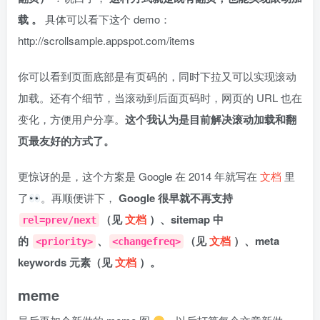
载 。
具体可以看下这个 demo：
http://scrollsample.appspot.com/items
你可以看到页面底部是有页码的，同时下拉又可以实现滚动
加载。还有个细节，当滚动到后面页码时，网页的 URL 也在
变化，方便用户分享。
这个我认为是目前解决滚动加载和翻
页最友好的方式了。
更惊讶的是，这个方案是 Google 在 2014 年就写在
文档
里
了
。再顺便讲下，
Google 很早就不再支持
（见
文档
）、sitemap 中
rel=prev/next
的
、
（见
文档
）、meta
<priority>
<changefreq>
keywords 元素（见
文档
）。
meme