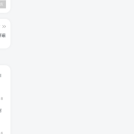
文库
百度百科——数量级
原子力显微镜
篇
屏蔽
l
18
何
16