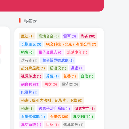
标签云
魔法
高熵合金
雷军
陶瓷
(1)
(3)
(3)
(30)
长期主义
锐义科技（北京）有限公司
(3)
(7)
销售
量子金属态
追梦少年
(0)
(0)
(1)
达芬奇
超分辨显微成像
(1)
(2)
超分辨显微
质谱仪
谦虚
(1)
(1)
(1)
视觉传达
苏醒
花香
自信
(1)
(1)
(1)
(1)
胡良兵
网盘
经济类
(53)
(0)
(0)
纪录片
(1)
秘密，吸引力法则，纪录片，下载
(0)
秘密
碳离子治疗系统
研究方向
(1)
(1)
(1)
石墨烯储能
石墨烯
真空阀门
(1)
(20)
(1)
真空系统
目标
焦耳加热
(1)
(1)
(4)