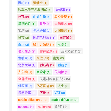
潍坊
流动性
(1)
(1)
汽车电子开发和测试
梦想家
(1)
(1)
杜瓦
曲速引擎
星空物语
(2)
(1)
(1)
星河皓月
拉曼
尚德机构
(1)
(1)
(0)
宝塔
学术会议
大国崛起
(2)
(0)
(1)
城市
固态电解质
固定翼
(2)
(18)
(1)
命运
吸引力法则
君临
(2)
(1)
(1)
名人简介
吉祥如意
台词档案卡
(1)
(1)
(2)
发明家
原位
南海
(1)
(35)
(2)
北京大学
创造者
创新
(1)
(1)
(1)
凡尔纳
冒险家
关键帧
(1)
(1)
(6)
全屏滚动
先进材料表征方法
(1)
(5)
供应商
亿万富翁
人生
(7)
(2)
(2)
乐愚分享
下载
VAT
(0)
(1)
(3)
stable diffusion，
stable diffusion
(6)
(6)
notionai
notion
GPT-4
(1)
(0)
(1)