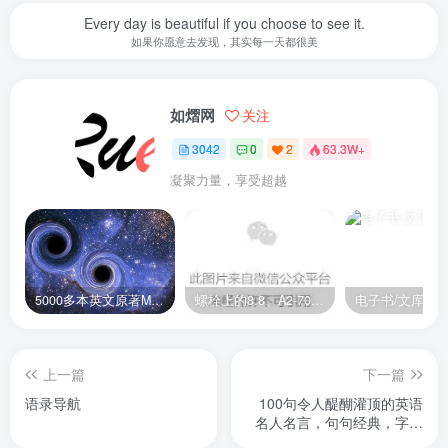
Every day is beautiful if you choose to see it.
如果你愿意去发现，其实每一天都很美
如熠网
关注
3042
0
2
63.3W+
凝聚力量，享受超越
5000多本英文原著MOBI+AZW3格式电子书百度云网盘打包下载
螺栓上的8.8、A2-70是什么意思？
电子书/文库
上一篇
下一篇
语录导航
100句令人醍醐灌顶的英语
名人名言，句句经典，字字
如金