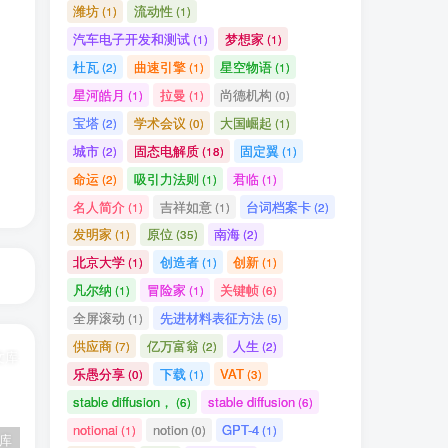
潍坊
流动性
(1)
(1)
汽车电子开发和测试
梦想家
(1)
(1)
杜瓦
曲速引擎
星空物语
(2)
(1)
(1)
星河皓月
拉曼
尚德机构
(1)
(1)
(0)
宝塔
学术会议
大国崛起
(2)
(0)
(1)
城市
固态电解质
固定翼
(2)
(18)
(1)
命运
吸引力法则
君临
(2)
(1)
(1)
名人简介
吉祥如意
台词档案卡
(1)
(1)
(2)
发明家
原位
南海
(1)
(35)
(2)
北京大学
创造者
创新
(1)
(1)
(1)
凡尔纳
冒险家
关键帧
(1)
(1)
(6)
全屏滚动
先进材料表征方法
(1)
(5)
供应商
亿万富翁
人生
(7)
(2)
(2)
乐愚分享
下载
VAT
(0)
(1)
(3)
stable diffusion，
stable diffusion
(6)
(6)
notionai
notion
GPT-4
(1)
(0)
(1)
文库
百度百科——数量级
原子力显微镜