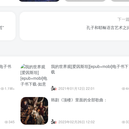
下一
哲”
孔子和耶稣语言艺术之
式电子书
我的世界观[爱因斯坦][epub+mobi]电子书下
载
1.1W+
2021年01月12日 22:01
4
韩剧《顶楼》里面的全部歌曲：
345
2023年02月26日 12:02
3