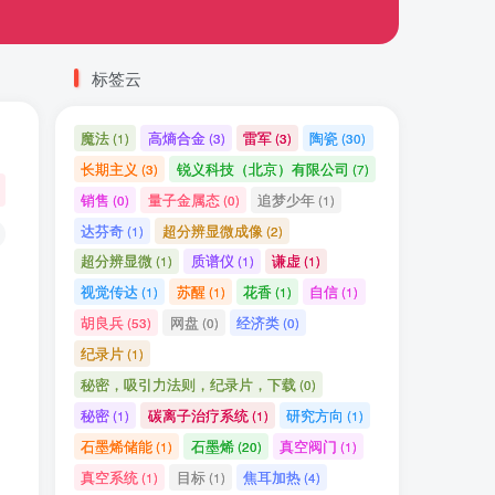
标签云
魔法
高熵合金
雷军
陶瓷
(1)
(3)
(3)
(30)
长期主义
锐义科技（北京）有限公司
(3)
(7)
销售
量子金属态
追梦少年
(0)
(0)
(1)
达芬奇
超分辨显微成像
(1)
(2)
超分辨显微
质谱仪
谦虚
(1)
(1)
(1)
视觉传达
苏醒
花香
自信
(1)
(1)
(1)
(1)
胡良兵
网盘
经济类
(53)
(0)
(0)
纪录片
(1)
秘密，吸引力法则，纪录片，下载
(0)
秘密
碳离子治疗系统
研究方向
(1)
(1)
(1)
石墨烯储能
石墨烯
真空阀门
(1)
(20)
(1)
真空系统
目标
焦耳加热
(1)
(1)
(4)