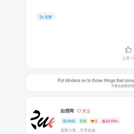
文章
点赞
1
Put blinders on to those things that con
不要去想那些
如熠网
关注
3042
0
2
63.5W+
凝聚力量，享受超越