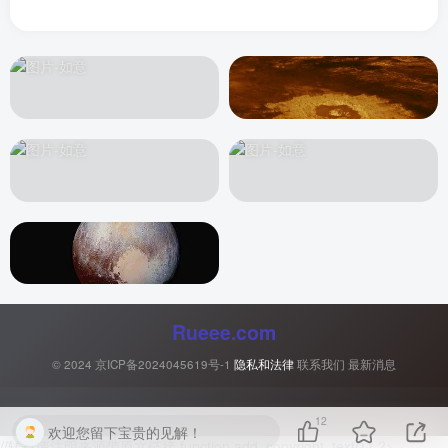
Rueee.com
© 2024
京ICP备2024045619号-1
隐私和法律
联系我们
最新消息
12
欢迎您留下宝贵的见解！
//转载请注明来源带原文链接 function add_copyright_text() { ?>