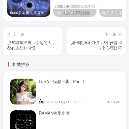
5000多本英文原著MOBI+AZW3格式电子书百度云网盘打包下载
螺栓上的8.8、A2-70是什么意思？
电子书/文库
上一篇
下一篇
那些能掌控自己命运的人，
如何改掉坏习惯：3个步骤和
都有这些好习惯
7个心理技巧
相关推荐
LoRA｜模型下载｜Part-1
2023年03月11日 17:03
1650
RAMAN拉曼光谱