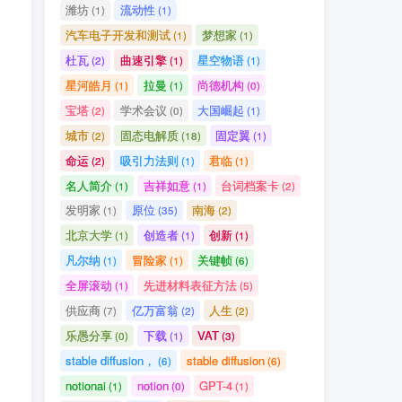
潍坊
流动性
(1)
(1)
汽车电子开发和测试
梦想家
(1)
(1)
杜瓦
曲速引擎
星空物语
(2)
(1)
(1)
星河皓月
拉曼
尚德机构
(1)
(1)
(0)
宝塔
学术会议
大国崛起
(2)
(0)
(1)
城市
固态电解质
固定翼
(2)
(18)
(1)
命运
吸引力法则
君临
(2)
(1)
(1)
名人简介
吉祥如意
台词档案卡
(1)
(1)
(2)
发明家
原位
南海
(1)
(35)
(2)
北京大学
创造者
创新
(1)
(1)
(1)
凡尔纳
冒险家
关键帧
(1)
(1)
(6)
全屏滚动
先进材料表征方法
(1)
(5)
供应商
亿万富翁
人生
(7)
(2)
(2)
乐愚分享
下载
VAT
(0)
(1)
(3)
stable diffusion，
stable diffusion
(6)
(6)
notionai
notion
GPT-4
(1)
(0)
(1)