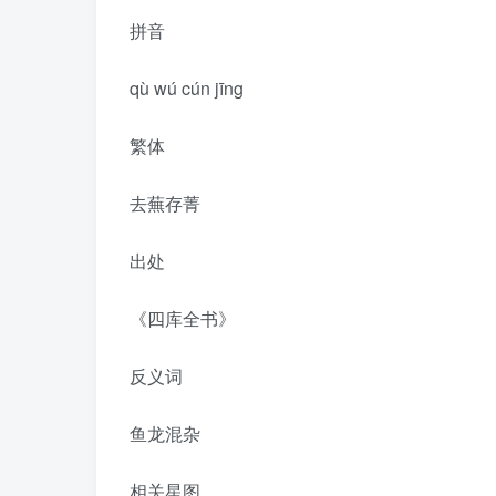
拼音
qù wú cún jīng
繁体
去蕪存菁
出处
《四库全书》
反义词
鱼龙混杂
相关星图