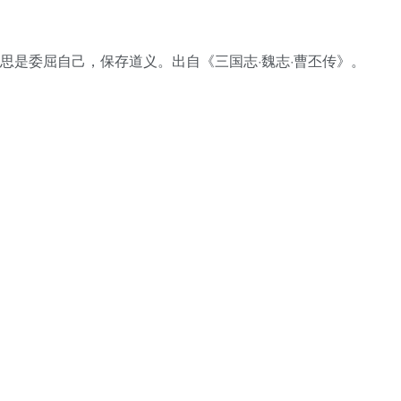
ào，意思是委屈自己，保存道义。出自《三国志·魏志·曹丕传》。