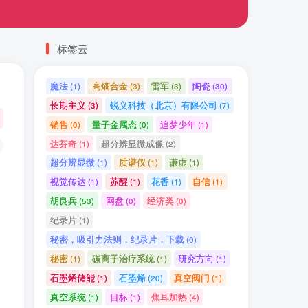
标签云
魔法
高熵合金
雷军
陶瓷
(1)
(3)
(3)
(30)
长期主义
锐义科技（北京）有限公司
(3)
(7)
销售
量子金属态
追梦少年
(0)
(0)
(1)
达芬奇
超分辨显微成像
(1)
(2)
超分辨显微
质谱仪
谦虚
(1)
(1)
(1)
视觉传达
苏醒
花香
自信
(1)
(1)
(1)
(1)
胡良兵
网盘
经济类
(53)
(0)
(0)
纪录片
(1)
秘密，吸引力法则，纪录片，下载
(0)
秘密
碳离子治疗系统
研究方向
(1)
(1)
(1)
石墨烯储能
石墨烯
真空阀门
(1)
(20)
(1)
真空系统
目标
焦耳加热
(1)
(1)
(4)