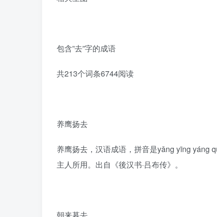
包含”去”字的成语
共213个词条6744阅读
养鹰扬去
养鹰扬去，汉语成语，拼音是yǎng yīng y
主人所用。出自《後汉书·吕布传》。
朝来暮去