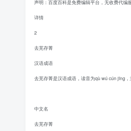
声明：百度百科是免费编辑平台，无收费代编
详情
2
去芜存菁
汉语成语
去芜存菁是汉语成语，读音为qù wú cún jīn
中文名
去芜存菁