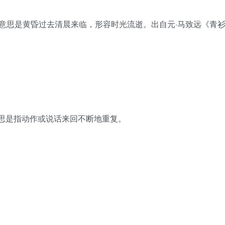
 qù，意思是黄昏过去清晨来临，形容时光流逝。出自元·马致远《青
qù，意思是指动作或说话来回不断地重复。