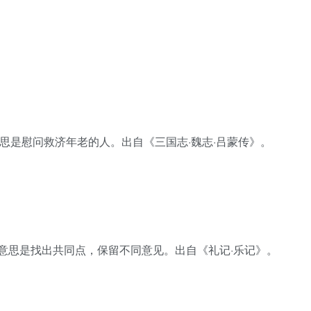
ǎo，意思是慰问救济年老的人。出自《三国志·魏志·吕蒙传》。
n yì，意思是找出共同点，保留不同意见。出自《礼记·乐记》。