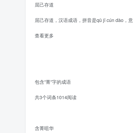
屈己存道
屈己存道，汉语成语，拼音是qū jǐ cún d
查看更多
包含”菁”字的成语
共3个词条1014阅读
含菁咀华