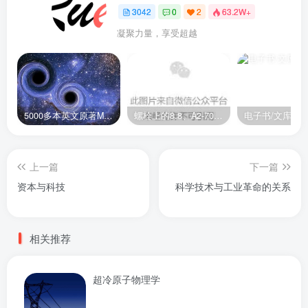
3042
0
2
63.2W+
凝聚力量，享受超越
5000多本英文原著MOBI+AZW3格式电子书百度云网盘打包下载
螺栓上的8.8、A2-70是什么意思？
电子书/文库
上一篇
下一篇
资本与科技
科学技术与工业革命的关系
相关推荐
超冷原子物理学